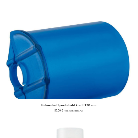
Holmenkol Speedshield Pro II 120 mm
87.00
€
(655.50 kn)
uključ. PDV