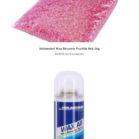
Holmenkol Wax Betamix Pastille Red 1kg
66.00
€
(497.28 kn)
uključ. PDV