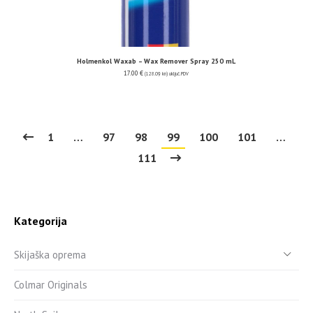
Holmenkol Waxab – Wax Remover Spray 250 mL
17.00
€
(128.09 kn)
uključ. PDV
1
…
97
98
99
100
101
…
111
Kategorija
Skijaška oprema
Colmar Originals