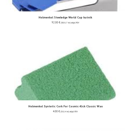
Holmenkol Steeledge World Cup kutnik
92.00
€
(693.17 kn)
uključ. PDV
Holmenkol Syntetic Cork For Cosmic-Kick Classic Wax
4.00
€
(30.14 kn)
uključ. PDV