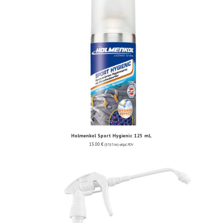
Holmenkol Sport Hygienic 125 mL
13.00
€
(97.95 kn)
uključ. PDV