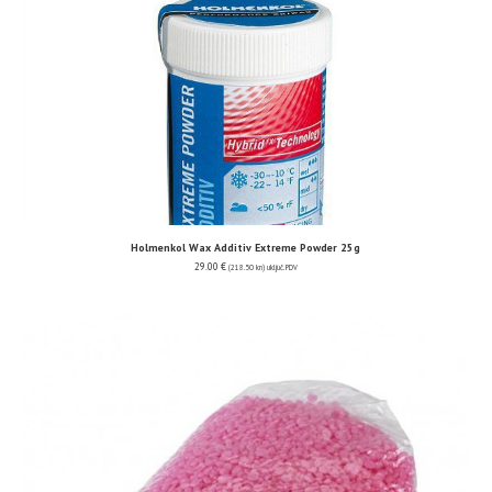
Holmenkol Wax Additiv Extreme Powder 25g
29.00
€
(218.50 kn)
uključ. PDV