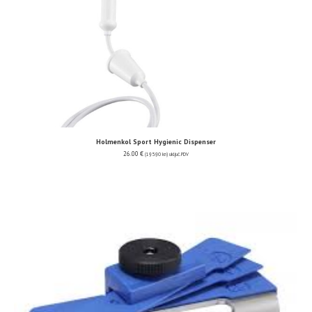
Holmenkol Sport Hygienic Dispenser
26.00
€
(195.90 kn)
uključ. PDV