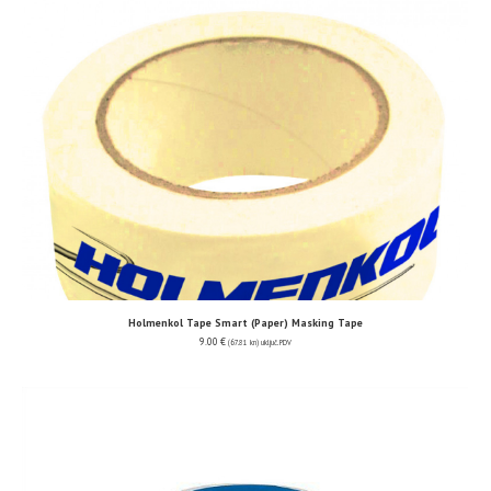
Holmenkol Tape Smart (Paper) Masking Tape
9.00
€
(67.81 kn)
uključ. PDV