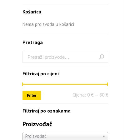
Košarica
Nema proizvoda u košarici
Pretraga
Filtriraj po cijeni
Cijena:
0 €
—
80 €
Filter
Filtriraj po oznakama
Proizvođač
Proizvođač