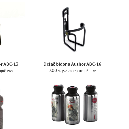
or ABC-13
Držač bidona Author ABC-16
7.00
€
ljuč. PDV
(52.74 kn)
uključ. PDV