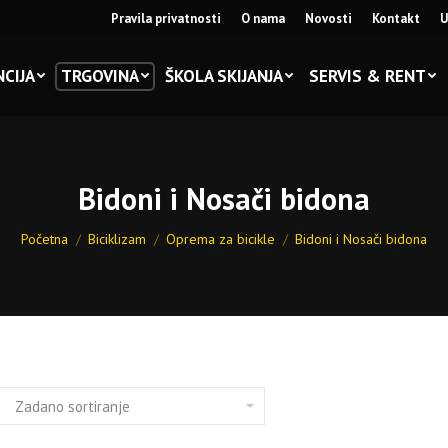
Pravila privatnosti
O nama
Novosti
Kontakt
U
CIJA
TRGOVINA
ŠKOLA SKIJANJA
SERVIS & RENT
Bidoni i Nosači bidona
You are here:
Početna
Biciklizam
Oprema za bicikle
Bidoni i Nosači bidona