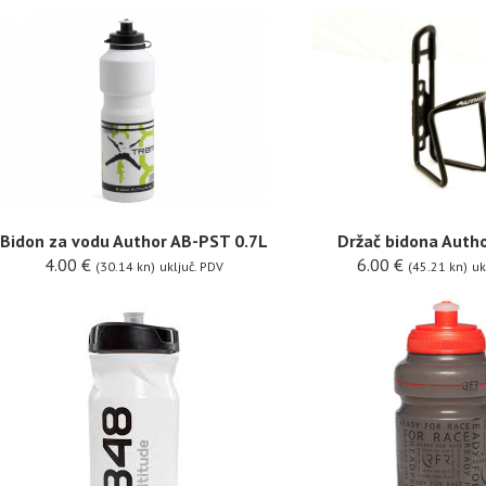
Bidon za vodu Author AB-PST 0.7L
Držač bidona Auth
4.00
€
6.00
€
(30.14 kn)
uključ. PDV
(45.21 kn)
uk