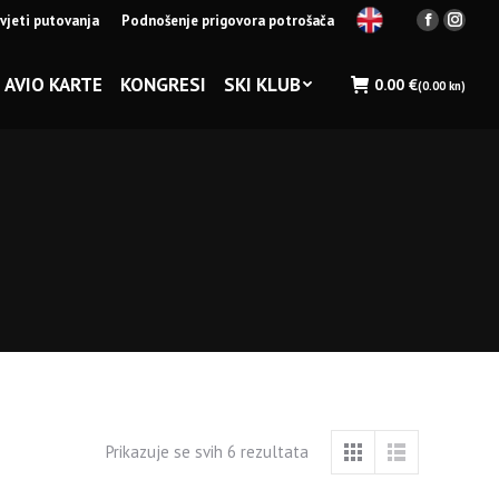
vjeti putovanja
Podnošenje prigovora potrošača
Facebook
Insta
page
page
opens
opens
AVIO KARTE
KONGRESI
SKI KLUB
0.00
€
(0.00 kn)
in
in
new
new
window
wind
Prikazuje se svih 6 rezultata