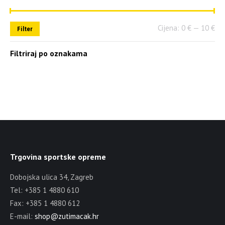
Cijena:
0 €
—
10 €
Filter
Filtriraj po oznakama
Trgovina sportske opreme
Dobojska ulica 34, Zagreb
Tel: +385 1 4880 610
Fax: +385 1 4880 612
E-mail:
shop@zutimacak.hr