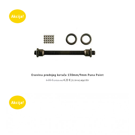
Akcija!
Osovina prednjeg kotača 130mm/9mm Puna Point
6.00
€
4.20
€
(45.21 kn)
(31.64 kn)
uključ. PDV
Akcija!