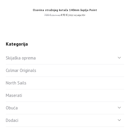
Osovina stražnjeg kotača 140mm šuplja Point
7.00
€
4.90
€
(52.74 kn)
(36.92 kn)
uključ. PDV
Kategorija
Skijaška oprema
Colmar Originals
North Sails
Maserati
Obuća
Dodaci