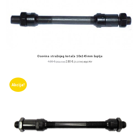
Osovina stražnjeg kotača 10x145mm šuplja
4.00
€
2.80
€
(30.14 kn)
(21.10 kn)
uključ. PDV
Akcija!