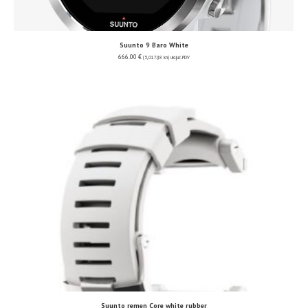
Suunto 9 Baro White
666.00
€
(5,017.98 kn)
uključ. PDV
Suunto remen Core white rubber