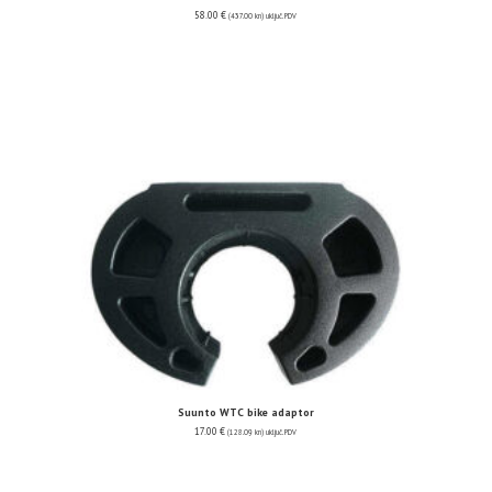
58.00
€
(437.00 kn)
uključ. PDV
Suunto WTC bike adaptor
17.00
€
(128.09 kn)
uključ. PDV