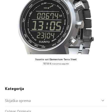
Suunto sat Elementum Terra Steel
787.00
€
(5,929.65 kn)
uključ. PDV
Kategorija
Skijaška oprema
Colmar Originals