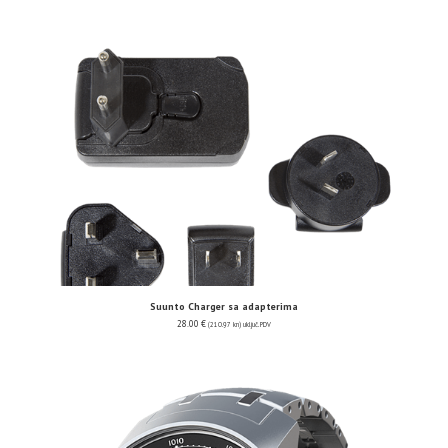
Suunto Charger sa adapterima
28.00
€
(210.97 kn)
uključ. PDV