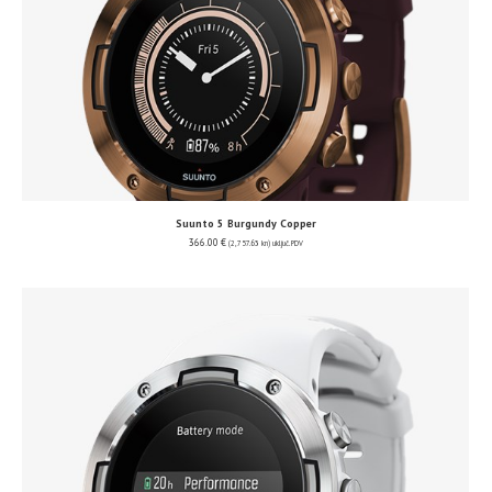
Suunto 5 Burgundy Copper
366.00
€
(2,757.63 kn)
uključ. PDV