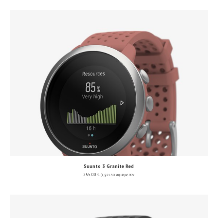
Suunto 3 Granite Red
255.00
€
(1,921.30 kn)
uključ. PDV