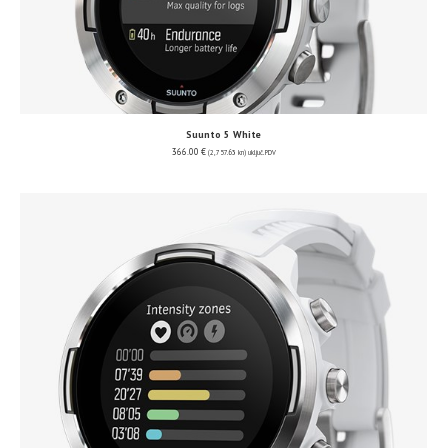
Suunto 5 White
366.00
€
(2,757.63 kn)
uključ. PDV