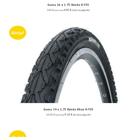
Guma 16 x 1.75 Kenda K-935
7.00
€
4.90
€
(52.74 kn)
(36.92 kn)
uključ. PDV
Akcija!
Guma 24 x 1,75 Kenda Khan K-935
13.00
€
9.10
€
(97.95 kn)
(68.56 kn)
uključ. PDV