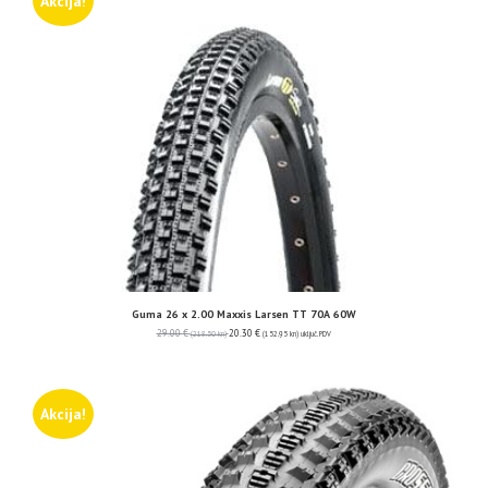
Akcija!
Guma 26 x 2.00 Maxxis Larsen TT 70A 60W
29.00
€
20.30
€
(218.50 kn)
(152.95 kn)
uključ. PDV
Akcija!