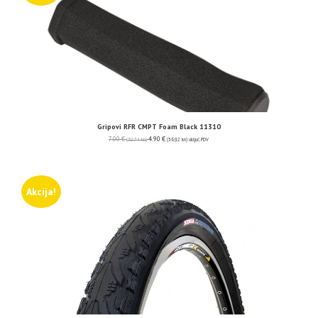
Gripovi RFR CMPT Foam Black 11310
7.00
€
4.90
€
(52.74 kn)
(36.92 kn)
uključ. PDV
Akcija!