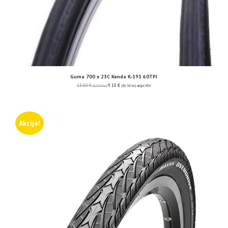
Guma 700 x 23C Kenda K-191 60TPI
13.00
€
9.10
€
(97.95 kn)
(68.56 kn)
uključ. PDV
Akcija!