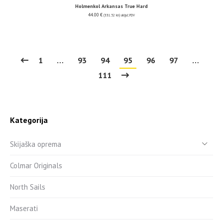
Holmenkol Arkansas True Hard
44.00
€
(331.52 kn)
uključ. PDV
1
…
93
94
95
96
97
…
111
Kategorija
Skijaška oprema
Colmar Originals
North Sails
Maserati