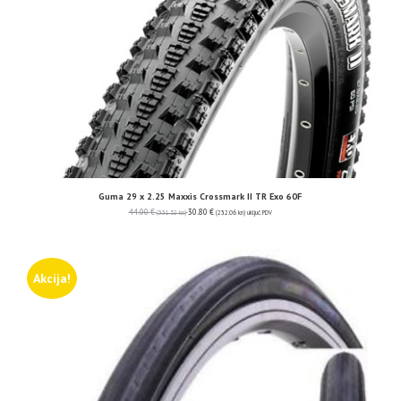
Guma 29 x 2.25 Maxxis Crossmark II TR Exo 60F
44.00
€
30.80
€
(331.52 kn)
(232.06 kn)
uključ. PDV
Akcija!