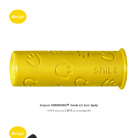
Akcija!
Gripovi HERRMANS® Smile 61 žuti dječji
4.00
€
2.80
€
(30.14 kn)
(21.10 kn)
uključ. PDV
Akcija!