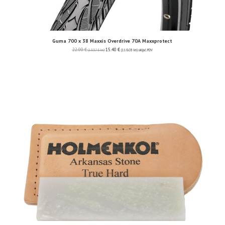
Guma 700 x 38 Maxxis Overdrive 70A Maxxprotect
22.00
€
15.40
€
(165.76 kn)
(116.03 kn)
uključ. PDV