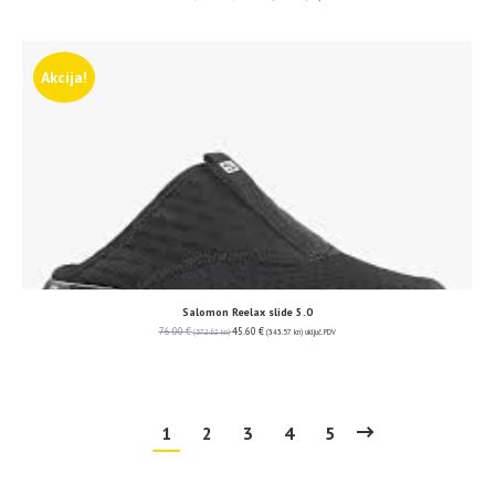
Akcija!
Salomon Reelax slide 5.0
76.00
€
45.60
€
(572.62 kn)
(343.57 kn)
uključ. PDV
1
2
3
4
5