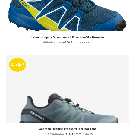
Salomon dječje Speedcross J Poseidon/Sky Diver/Su
83.00
€
49.80
€
(625.36 kn)
(375.22 kn)
uključ. PDV
Akcija!
Salomon Hypulse trooper/black pantone
134.00
€
80.40
€
(1,009.62 kn)
(605.77 kn)
uključ. PDV