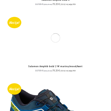
117.00
€
70.20
€
(881.54 kn)
(528.92 kn)
uključ. PDV
Akcija!
Salomon Amphib bold 2 W marina/mood/kent
117.00
€
70.20
€
(881.54 kn)
(528.92 kn)
uključ. PDV
Akcija!