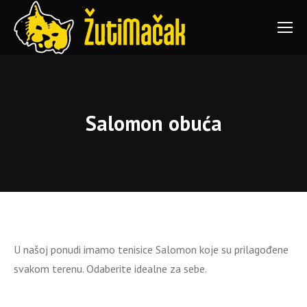
Salomon obuća
You are here:
U našoj ponudi imamo tenisice Salomon koje su prilagođene
svakom terenu. Odaberite idealne za sebe.