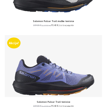
Salomon Pulsar Trail muške tenisice
159.00
€
95.40
€
(1,197.99 kn)
(718.79 kn)
uključ. PDV
Akcija!
Salomon Pulsar Trail tenisice
159.00
€
95.40
€
(1,197.99 kn)
(718.79 kn)
uključ. PDV