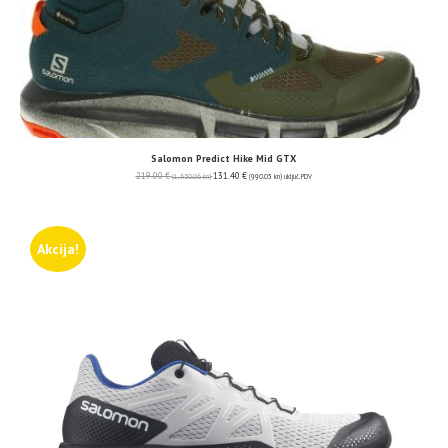
Salomon Predict Hike Mid GTX
219.00
€
131.40
€
(1,650.06 kn)
(990.03 kn)
uključ. PDV
Akcija!