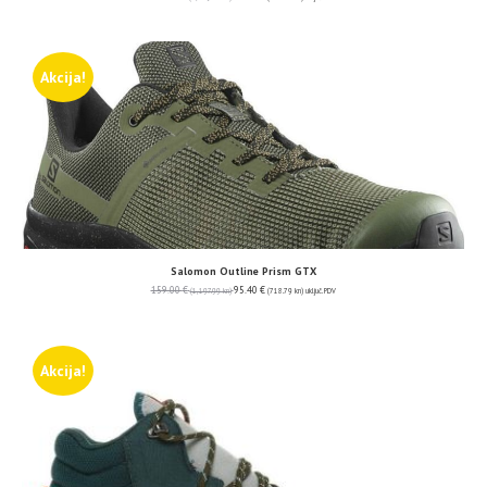
Akcija!
Salomon Outline Prism GTX
159.00
€
95.40
€
(1,197.99 kn)
(718.79 kn)
uključ. PDV
Akcija!