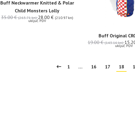
Buff Neckwarmer Knitted & Polar
Child Monsters Lolly
35.00
€
28.00
€
(263.71 kn)
(210.97 kn)
uključ. PDV
Buff Original CR
19.00
€
15.2
(143.16 kn)
uključ. PDV
1
…
16
17
18