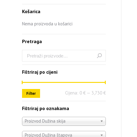
Košarica
Nema proizvoda u košarici
Pretraga
Filtriraj po cijeni
Cijena:
0 €
—
3,730 €
Filter
Filtriraj po oznakama
Proizvod Dužina skija
Proizvod Dužina štapova