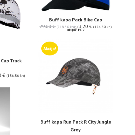
Buff kapa Pack Bike Cap
29.00
€
23.20
€
(218.50 kn)
(174.80 kn)
uključ. PDV
Akcija!
 Cap Track
0
€
(186.86 kn)
Buff kapa Run Pack R City Jungle
Grey