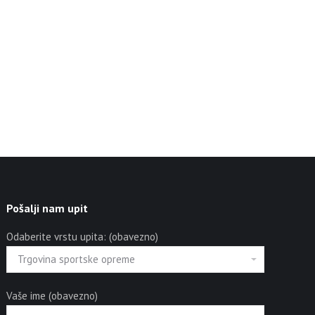
Pošalji nam upit
Odaberite vrstu upita: (obavezno)
Vaše ime (obavezno)