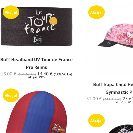
Akcija!
Akcija!
Buff Headband UV Tour de France
Pro Reims
18.00
€
14.40
€
(135.62 kn)
(108.50 kn)
uključ. PDV
Buff kapa Child He
Gymnastic P
Akcija!
32.00
€
25.6
(241.10 kn)
uključ. PDV
Akcija!