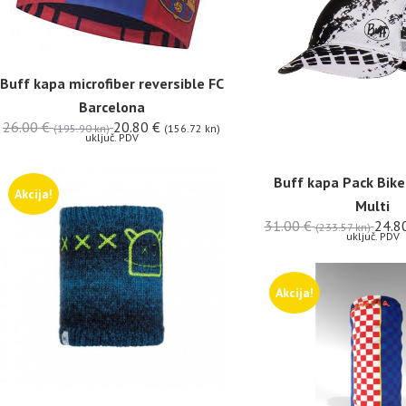
Buff kapa microfiber reversible FC
Barcelona
26.00
€
20.80
€
(195.90 kn)
(156.72 kn)
uključ. PDV
Buff kapa Pack Bike
Akcija!
Multi
31.00
€
24.8
(233.57 kn)
uključ. PDV
Akcija!