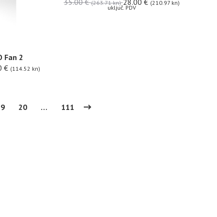
35.00
€
28.00
€
(263.71 kn)
(210.97 kn)
uključ. PDV
O Fan 2
0
€
(114.52 kn)
19
20
…
111