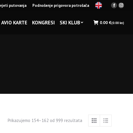
vjeti putovanja
Podnošenje prigovora potrošača
Facebook
Insta
page
page
opens
opens
AVIO KARTE
KONGRESI
SKI KLUB
0.00
€
(0.00 kn)
in
in
new
new
window
wind
Prikazujemo 154–162 od 999 rezultata