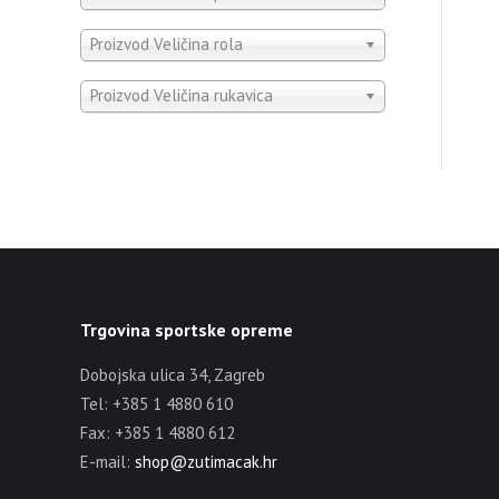
Proizvod Veličina rola
Proizvod Veličina rukavica
Trgovina sportske opreme
Dobojska ulica 34, Zagreb
Tel: +385 1 4880 610
Fax: +385 1 4880 612
E-mail:
shop@zutimacak.hr