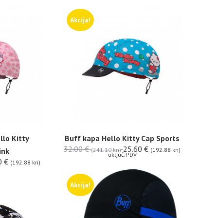
Akcija!
llo Kitty
Buff kapa Hello Kitty Cap Sports
32.00
€
25.60
€
ink
(241.10 kn)
(192.88 kn)
uključ. PDV
0
€
(192.88 kn)
Akcija!