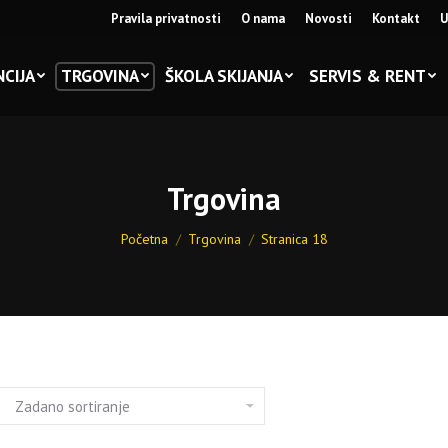
Pravila privatnosti
O nama
Novosti
Kontakt
U
CIJA
TRGOVINA
ŠKOLA SKIJANJA
SERVIS & RENT
Trgovina
You are here:
Početna
Trgovina
Stranica 18