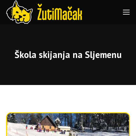
Škola skijanja na Sljemenu
You are here: