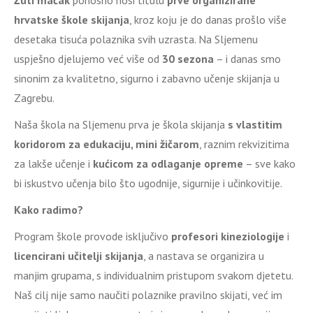
Žuti mačak
ponosno nosi titulu
prve organizirane
hrvatske škole skijanja
, kroz koju je do danas prošlo više
desetaka tisuća polaznika svih uzrasta. Na Sljemenu
uspješno djelujemo već više od
30 sezona
– i danas smo
sinonim za kvalitetno, sigurno i zabavno učenje skijanja u
Zagrebu.
Naša škola na Sljemenu prva je škola skijanja
s vlastitim
koridorom za edukaciju, mini žičarom
, raznim rekvizitima
za lakše učenje i
kućicom za odlaganje opreme
– sve kako
bi iskustvo učenja bilo što ugodnije, sigurnije i učinkovitije.
Kako radimo?
Program škole provode isključivo
profesori kineziologije
i
licencirani učitelji skijanja
, a nastava se organizira u
manjim grupama, s individualnim pristupom svakom djetetu.
Naš cilj nije samo naučiti polaznike pravilno skijati, već im