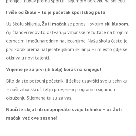
prenijeti ljubav prema sportu i sigurnom boravku na snijegu.
I više od škole – to je početak sportskog puta
Uz školu skijanja,
Žuti mačak
se ponosi i svojim
ski klubom
,
čiji članovi redovito ostvaruju vrhunske rezultate na brojnim
domaćim i međunarodnim natjecanjima. Naša škola često je
prvi korak prema natjecateljskom skijanju – i mjesto gdje se
otkrivaju novi talenti.
Vrijeme je za prvi (ili bolji) korak na snijegu!
Bilo da ste potpuni početnik ili želite usavršiti svoju tehniku
– naši vrhunski učitelji i provjereni programi u sigurnom
okruženju Sljemena tu su za vas.
Naučite skijati ili unaprijedite svoju tehniku – uz Žuti
mačak, već ove sezone!