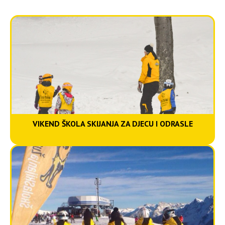
Vikend škola skijanja za
djecu i odrasle
VIKEND ŠKOLA SKIJANJA ZA DJECU I ODRASLE
5-dnevna škola skijanja
za odrasle