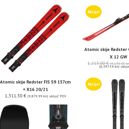
Akcija!
Atomic skije Redster 
X 12 GW
1,213.00
€
(9,139.35 kn
(6,397.54 kn)
uklju
Atomic skije Redster FIS S9 157cm
Akcija!
+ X16 20/21
1,311.30
€
(9,879.99 kn)
uključ. PDV