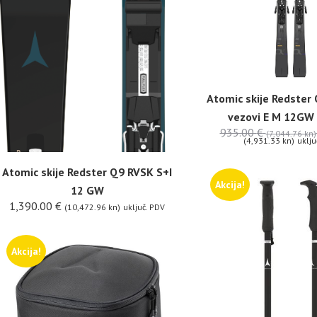
Atomic skije Redster
vezovi E M 12GW 
935.00
€
(7,044.76 kn)
(4,931.33 kn)
uklju
Atomic skije Redster Q9 RVSK S+I
Akcija!
12 GW
1,390.00
€
(10,472.96 kn)
uključ. PDV
Akcija!