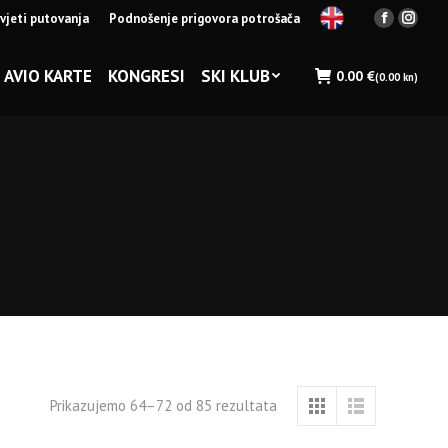
vjeti putovanja
Podnošenje prigovora potrošača
Facebook
Insta
page
page
opens
opens
AVIO KARTE
KONGRESI
SKI KLUB
0.00
€
(0.00 kn)
in
in
new
new
window
wind
Prikazujemo 64–72 od 85 rezultata