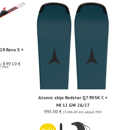
G9 Revo S +
849.10
€
)
č. PDV
Atomic skije Redster Q7 RVSK C +
MI 12 GW 26/27
995.00
€
(7,496.83 kn)
uključ. PDV