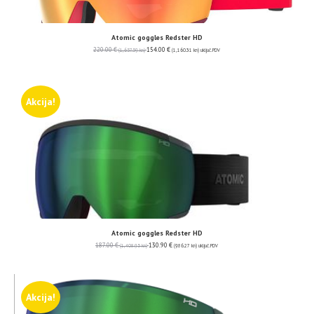
Atomic goggles Redster HD
220.00
€
154.00
€
(1,657.59 kn)
(1,160.31 kn)
uključ. PDV
Akcija!
Atomic goggles Redster HD
187.00
€
130.90
€
(1,408.95 kn)
(986.27 kn)
uključ. PDV
Akcija!