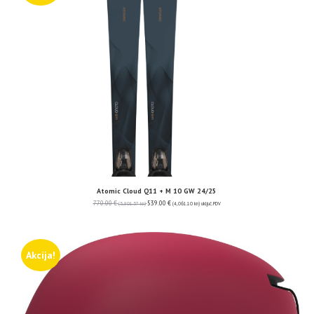
Atomic Cloud Q11 + M 10 GW 24/25
770.00
€
539.00
€
(5,801.57 kn)
(4,061.10 kn)
uključ. PDV
Akcija!