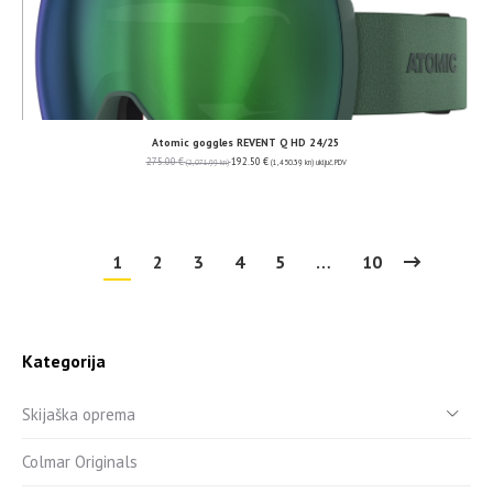
Atomic goggles REVENT Q HD 24/25
275.00
€
192.50
€
(2,071.99 kn)
(1,450.39 kn)
uključ. PDV
1
2
3
4
5
…
10
Kategorija
Skijaška oprema
Colmar Originals