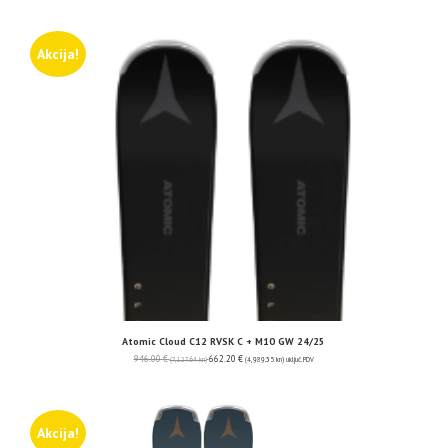
Akcija!
Atomic Cloud C12 RVSK C + M10 GW 24/25
946.00
€
662.20
€
(7,127.64 kn)
(4,989.35 kn)
uključ. PDV
Akcija!