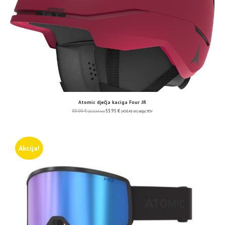
Atomic dječja kaciga Four JR
83.00
€
53.95
€
(625.36 kn)
(406.49 kn)
uključ. PDV
Akcija!