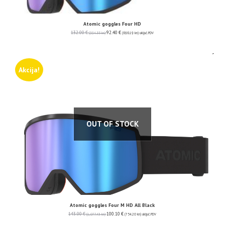
Atomic goggles Four HD
132.00
€
92.40
€
(994.55 kn)
(696.19 kn)
uključ. PDV
Akcija!
OUT OF STOCK
Atomic goggles Four M HD All Black
143.00
€
100.10
€
(1,077.43 kn)
(754.20 kn)
uključ. PDV