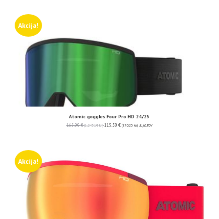
Akcija!
Atomic goggles Four Pro HD 24/25
165.00
€
115.50
€
(1,243.19 kn)
(870.23 kn)
uključ. PDV
Akcija!