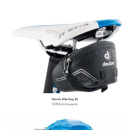
Deuter Bike Bag XS
13.00
€
(97.95 kn)
uključ. PDV