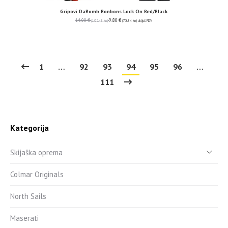
Gripovi DaBomb Bonbons Lock On Red/Black
14.00
€
9.80
€
(105.48 kn)
(73.84 kn)
uključ. PDV
1
…
92
93
94
95
96
…
111
Kategorija
Skijaška oprema
Colmar Originals
North Sails
Maserati