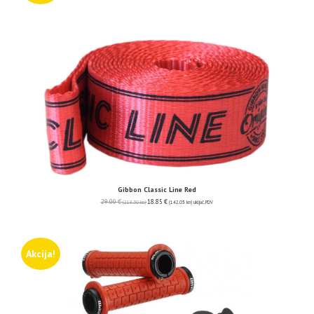
Gibbon Classic Line Red
29.00
€
18.85
€
(218.50 kn)
(142.03 kn)
uključ. PDV
Akcija!