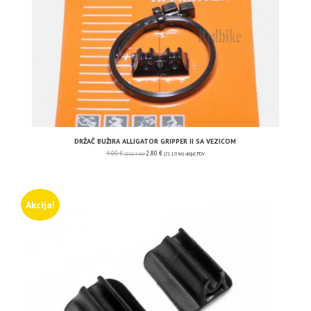
DRŽAČ BUŽIRA ALLIGATOR GRIPPER II SA VEZICOM
4.00
€
2.80
€
(30.14 kn)
(21.10 kn)
uključ. PDV
Akcija!