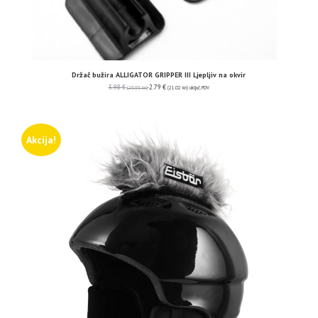
Držač bužira ALLIGATOR GRIPPER III Ljepljiv na okvir
3.98
€
2.79
€
(29.99 kn)
(21.02 kn)
uključ. PDV
Akcija!