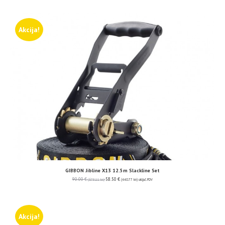
Akcija!
GIBBON Jibline X13 12.5m Slackline Set
90.00
€
58.50
€
(678.11 kn)
(440.77 kn)
uključ. PDV
Akcija!