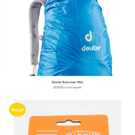
Deuter Raincover Mini
16.00
€
(120.55 kn)
uključ. PDV
Akcija!