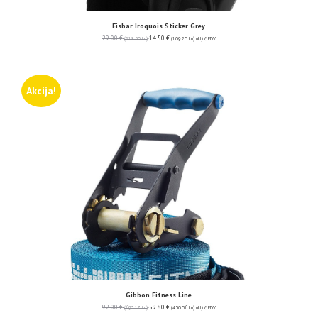
Eisbar Iroquois Sticker Grey
29.00
€
14.50
€
(218.50 kn)
(109.25 kn)
uključ. PDV
Akcija!
Gibbon Fitness Line
92.00
€
59.80
€
(693.17 kn)
(450.56 kn)
uključ. PDV