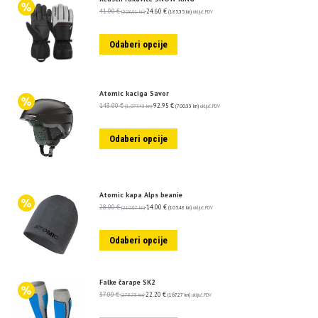
41.00
€
24.60
€
(308.91 kn)
(185.35 kn)
uključ. PDV
Odaberi opcije
Atomic kaciga Savor
143.00
€
92.95
€
(1,077.43 kn)
(700.33 kn)
uključ. PDV
Odaberi opcije
Atomic kapa Alps beanie
28.00
€
14.00
€
(210.97 kn)
(105.48 kn)
uključ. PDV
Odaberi opcije
Falke čarape SK2
37.00
€
22.20
€
(278.78 kn)
(167.27 kn)
uključ. PDV