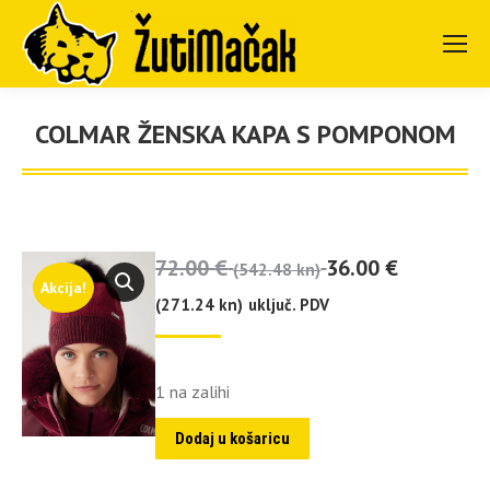
COLMAR ŽENSKA KAPA S POMPONOM
You are here:
72.00
€
36.00
€
(542.48 kn)
Akcija!
(271.24 kn)
uključ. PDV
1 na zalihi
Dodaj u košaricu