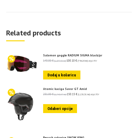
Related products
Salomon goggle RADIUM SIGMA black/pr
143.00
€
100.10
€
(1,077.43 kn)
(754.20 kn)
uključ. PDV
Dodaj u košaricu
Atomic kaciga Savor GT Amid
231.00
€
150.15
€
(1,740.47 kn)
(1,131.31 kn)
uključ. PDV
Odaberi opcije
Reusch rukavice SNOW KING