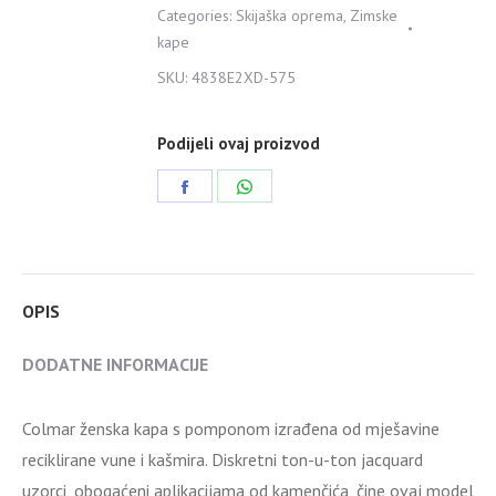
Categories:
Skijaška oprema
,
Zimske
kape
SKU:
4838E2XD-575
Podijeli ovaj proizvod
Share
Share
on
on
Facebook
WhatsApp
OPIS
DODATNE INFORMACIJE
Colmar ženska kapa s pomponom izrađena od mješavine
reciklirane vune i kašmira. Diskretni ton-u-ton jacquard
uzorci, obogaćeni aplikacijama od kamenčića, čine ovaj model