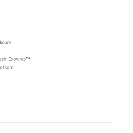
 kopče
Mesh, Exowrap™
uloškom