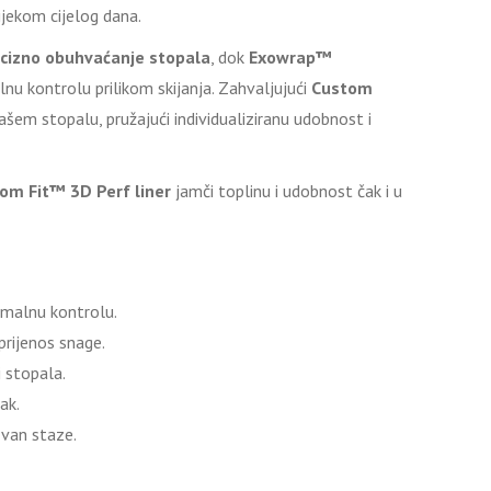
ijekom cijelog dana.
cizno obuhvaćanje stopala
, dok
Exowrap™
nu kontrolu prilikom skijanja. Zahvaljujući
Custom
ašem stopalu, pružajući individualiziranu udobnost i
om Fit™ 3D Perf liner
jamči toplinu i udobnost čak i u
imalnu kontrolu.
prijenos snage.
 stopala.
ak.
zvan staze.