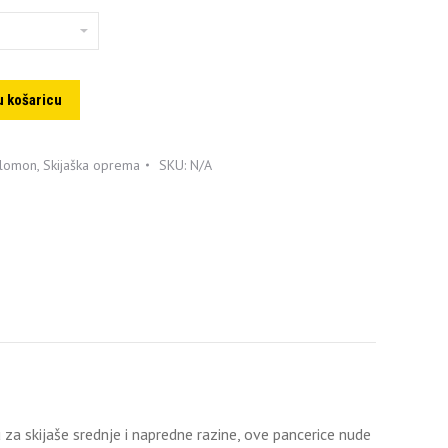
u košaricu
lomon
,
Skijaška oprema
SKU:
N/A
p
 skijaše srednje i napredne razine, ove pancerice nude