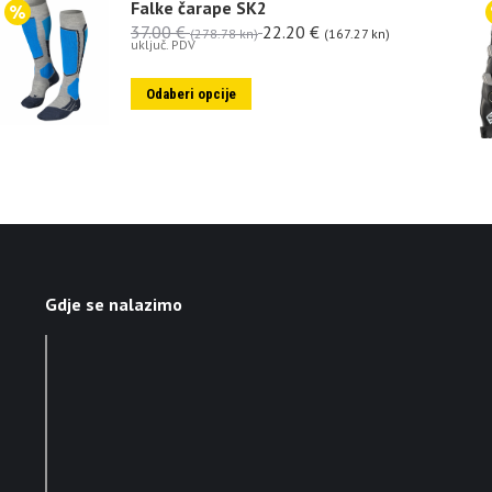
Falke čarape SK2
37.00
€
22.20
€
(278.78 kn)
(167.27 kn)
uključ. PDV
Odaberi opcije
Gdje se nalazimo