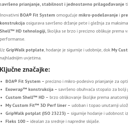
s
avršeno prianjanje, stabilnost i jednostavno prilagođavanje
t
Inovativni
BOA® Fit System
omogućuje
mikro-podešavanje
i
pre
konstrukcija
osigurava savršeno držanje pete i gležnja za maksimal
Shell™ HD tehnologiji,
školjka se brzo i precizno oblikuje prema v
performanse.
Uz
GripWalk potplate
, hodanje je sigurnije i udobnije, dok
My Cust
najhladnijim uvjetima.
Ključne značajke:
BOA® Fit System –
precizno i mikro-podesivo prianjanje za opt
Exowrap™ konstrukcija –
savršeno obuhvaća stopalo za bolji 
Custom Shell™ HD –
brzo oblikovanje školjke prema anatomiji
My Custom Fit™ 3D Perf liner –
udoban i topao unutarnji ulož
GripWalk potplat (ISO 23223) –
sigurnije hodanje i udobnost i
Fleks 100 –
idealan za srednje i napredne skijaše.