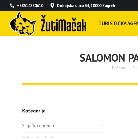
+38514880610
Dobojska ulica 34, 10000 Zagreb
TURISTIČKA AGEN
SALOMON PA
Početna
Sk
You are here
Kategorija
Skijaška oprema