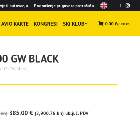
vjeti putovanja
Podnošenje prigovora potrošača
Facebook
Insta
page
page
opens
opens
AVIO KARTE
KONGRESI
SKI KLUB
0.00
€
(0.00 kn)
in
in
new
new
window
wind
00 GW BLACK
A 100 GW Black
385.00
€
 kn)
(2,900.78 kn)
uključ. PDV