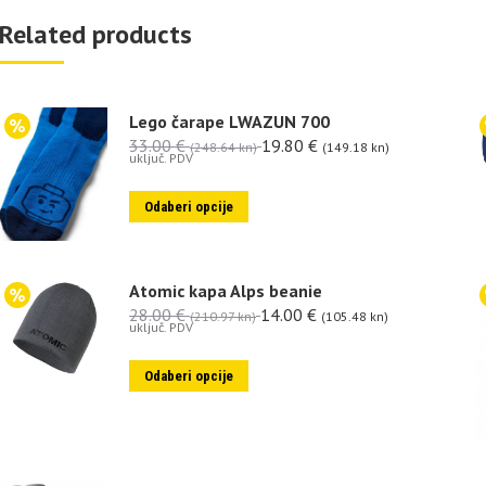
Related products
Lego čarape LWAZUN 700
33.00
€
19.80
€
(248.64 kn)
(149.18 kn)
uključ. PDV
Odaberi opcije
Atomic kapa Alps beanie
28.00
€
14.00
€
(210.97 kn)
(105.48 kn)
uključ. PDV
Odaberi opcije