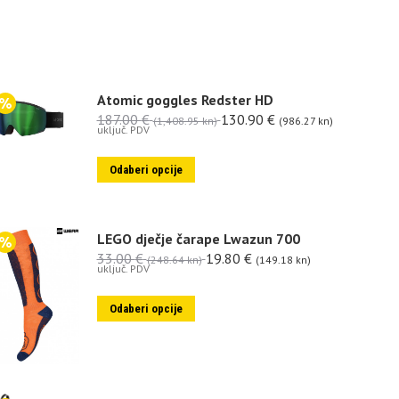
Atomic goggles Redster HD
187.00
€
130.90
€
(1,408.95 kn)
(986.27 kn)
uključ. PDV
Odaberi opcije
LEGO dječje čarape Lwazun 700
33.00
€
19.80
€
(248.64 kn)
(149.18 kn)
uključ. PDV
Odaberi opcije