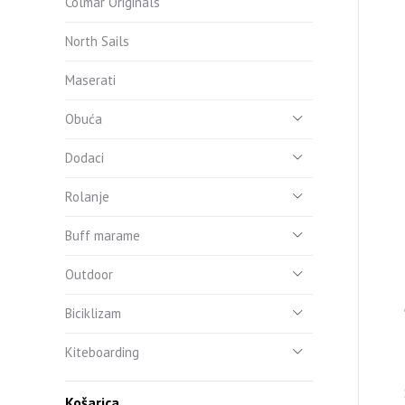
Colmar Originals
North Sails
Maserati
Obuća
Dodaci
Rolanje
Buff marame
Outdoor
Biciklizam
Kiteboarding
Košarica