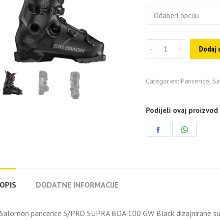
Salomon
Dodaj 
pancerice
S/PRO
Categories:
Pancerice
,
Sa
SUPRA
BOA
Podijeli ovaj proizvod
100
GW
Share
Share
Black
on
on
quantity
Facebook
WhatsAp
OPIS
DODATNE INFORMACIJE
Salomon pancerice S/PRO SUPRA BOA 100 GW Black dizajnirane su za