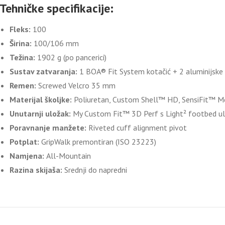
Tehničke specifikacije:
Fleks:
100
Širina:
100/106 mm
Težina:
1902 g (po pancerici)
Sustav zatvaranja:
1 BOA® Fit System kotačić + 2 aluminijske
Remen:
Screwed Velcro 35 mm
Materijal školjke:
Poliuretan, Custom Shell™ HD, SensiFit™ 
Unutarnji uložak:
My Custom Fit™ 3D Perf s Light² footbed 
Poravnanje manžete:
Riveted cuff alignment pivot
Potplat:
GripWalk premontiran (ISO 23223)
Namjena:
All-Mountain
Razina skijaša:
Srednji do napredni