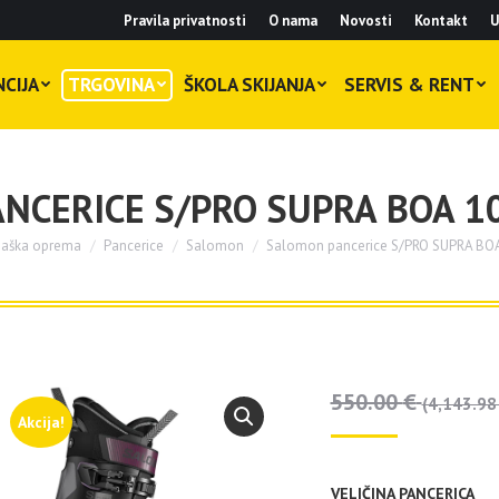
Pravila privatnosti
O nama
Novosti
Kontakt
U
CIJA
TRGOVINA
ŠKOLA SKIJANJA
SERVIS & RENT
NCERICE S/PRO SUPRA BOA 1
ijaška oprema
Pancerice
Salomon
Salomon pancerice S/PRO SUPRA BO
:
550.00
€
(4,143.98
Akcija!
VELIČINA PANCERICA