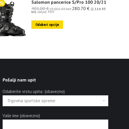
Salomon pancerice S/Pro 100 20/21
401.00
€
280.70
€
(3,021.33 kn)
(2,114.93
kn)
uključ. PDV
Odaberi opcije
Pošalji nam upit
Odaberite vrstu upita: (obavezno)
Vaše ime (obavezno)