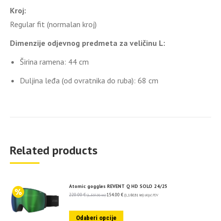
Kroj:
Regular fit (normalan kroj)
Dimenzije odjevnog predmeta za veličinu L:
Širina ramena: 44 cm
Duljina leđa (od ovratnika do ruba): 68 cm
Related products
Atomic goggles REVENT Q HD SOLO 24/25
220.00
€
154.00
€
(1,657.59 kn)
(1,160.31 kn)
uključ. PDV
Odaberi opcije