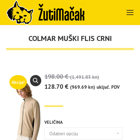
COLMAR MUŠKI FLIS CRNI
You are here:
198.00
€
(1,491.83 kn)
Akcija!
128.70
€
(969.69 kn)
uključ. PDV
VELIČINA