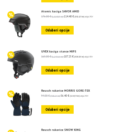
Atomic kaciga SAVOR AMID
176.00
€
114.40
€
(1,326.07 kn)
(861.95 kn)
uključ. PDV
Odaberi opcije
UVEX kaciga stance MIPS
165.00
€
107.25
€
(1,243.19 kn)
(808.08 kn)
uključ. PDV
Odaberi opcije
Reusch rukavice MORRIS GORE-TEX
94.00
€
56.40
€
(708.24 kn)
(424.95 kn)
uključ. PDV
Odaberi opcije
Reusch rukavice SNOW KING