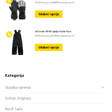
41.00
€
24.60
€
(308.91 kn)
(185.35 kn)
uključ. PDV
Odaberi opcije
Altitude 8848 dječje hlače Pyro
87.00
€
26.10
€
(655.50 kn)
(196.65 kn)
uključ. PDV
Odaberi opcije
Kategorija
Skijaška oprema
Colmar Originals
North Sails