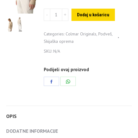
Colmar
Dodaj u košaricu
muški
flis
Categories:
Colmar Originals
,
Podveš
,
crni
Skijaška oprema
quantity
SKU:
N/A
Podijeli ovaj proizvod
Share
Share
on
on
Facebook
WhatsApp
OPIS
DODATNE INFORMACIJE