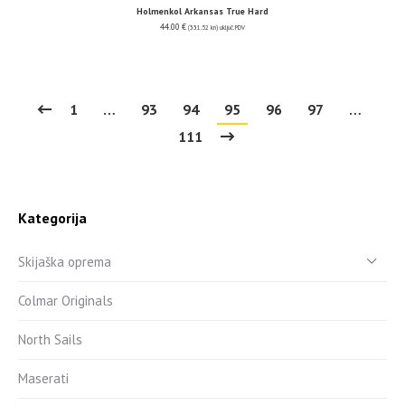
Holmenkol Arkansas True Hard
44.00
€
(331.52 kn)
uključ. PDV
1
…
93
94
95
96
97
…
111
Kategorija
Skijaška oprema
Colmar Originals
North Sails
Maserati