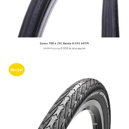
Guma 700 x 23C Kenda K-191 60TPI
13.00
€
9.10
€
(97.95 kn)
(68.56 kn)
uključ. PDV
Akcija!