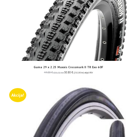
Guma 29 x 2.25 Maxxis Crossmark II TR Exo 60F
44.00
€
30.80
€
(331.52 kn)
(232.06 kn)
uključ. PDV
Akcija!