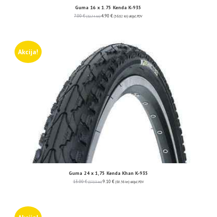
Guma 16 x 1.75 Kenda K-935
7.00
€
4.90
€
(52.74 kn)
(36.92 kn)
uključ. PDV
Akcija!
Guma 24 x 1,75 Kenda Khan K-935
13.00
€
9.10
€
(97.95 kn)
(68.56 kn)
uključ. PDV