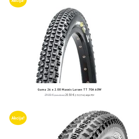
Akcija!
Guma 26 x 2.00 Maxxis Larsen TT 70A 60W
29.00
€
20.30
€
(218.50 kn)
(152.95 kn)
uključ. PDV
Akcija!