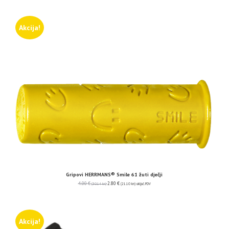
Akcija!
Gripovi HERRMANS® Smile 61 žuti dječji
4.00
€
2.80
€
(30.14 kn)
(21.10 kn)
uključ. PDV
Akcija!