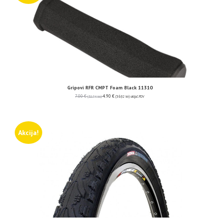
Gripovi RFR CMPT Foam Black 11310
7.00
€
4.90
€
(52.74 kn)
(36.92 kn)
uključ. PDV
Akcija!