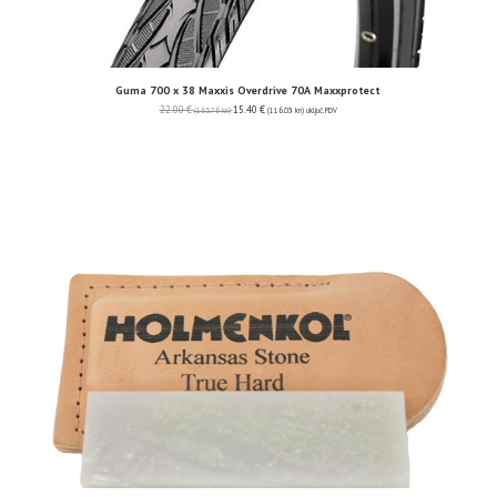
Guma 700 x 38 Maxxis Overdrive 70A Maxxprotect
22.00
€
15.40
€
(165.76 kn)
(116.03 kn)
uključ. PDV