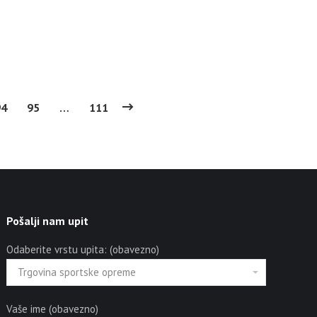
94
95
…
111
Pošalji nam upit
Odaberite vrstu upita: (obavezno)
Vaše ime (obavezno)