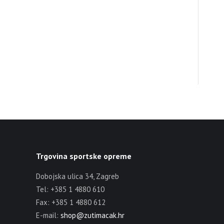
Trgovina sportske opreme
Dobojska ulica 34, Zagreb
Tel: +385 1 4880 610
Fax: +385 1 4880 612
E-mail:
shop@zutimacak.hr