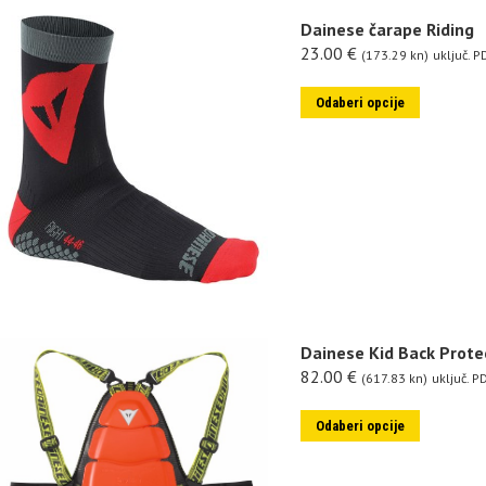
Dainese čarape Riding
23.00
€
(173.29 kn)
uključ. P
Odaberi opcije
Dainese Kid Back Prote
82.00
€
(617.83 kn)
uključ. P
Odaberi opcije