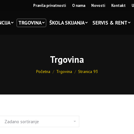
Pravila privatnosti
O nama
Novosti
Kontakt
U
CIJA
TRGOVINA
ŠKOLA SKIJANJA
SERVIS & RENT
Trgovina
You are here:
Početna
Trgovina
Stranica 93