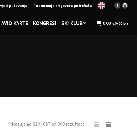
vjeti putovanja
Podnošenje prigovora potrošača
Facebook
Insta
page
page
opens
opens
AVIO KARTE
KONGRESI
SKI KLUB
0.00
€
(0.00 kn)
in
in
new
new
window
wind
Prikazujemo 829–837 od 999 rezultata