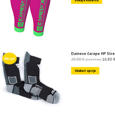
Dodaj u košaricu
Dainese čarape HP Str
Akcija!
28.00
€
16.80
(210.97 kn)
Odaberi opcije