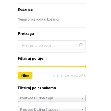
Košarica
Nema proizvoda u košarici
Pretraga
Filtriraj po cijeni
Cijena:
0 €
—
3,730 €
Filter
Filtriraj po oznakama
Proizvod Dužina skija
Proizvod Dužina štapova