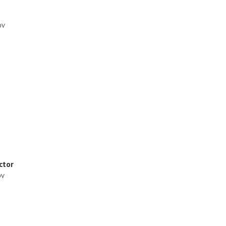
DV
ctor
DV