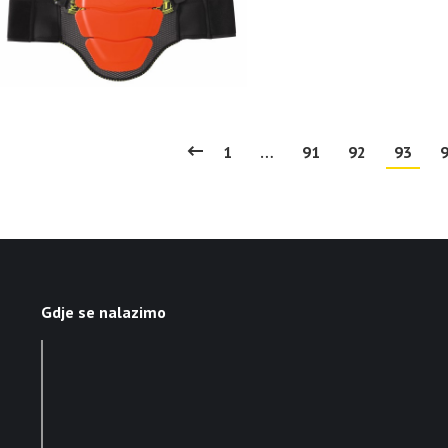
1
…
91
92
93
Gdje se nalazimo