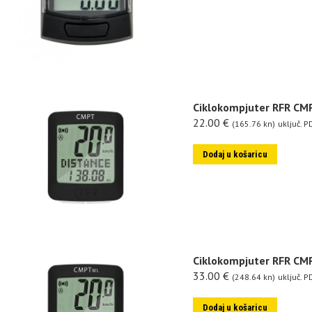
Ciklokompjuter RFR CM
22.00
€
(165.76 kn)
uključ. P
Dodaj u košaricu
Ciklokompjuter RFR CM
33.00
€
(248.64 kn)
uključ. P
Dodaj u košaricu