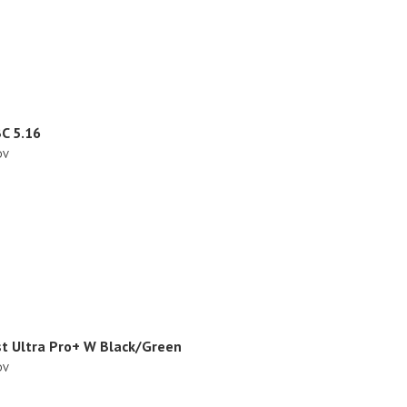
C 5.16
DV
st Ultra Pro+ W Black/Green
DV