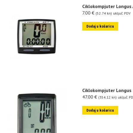
Ciklokompjuter Longus 
7.00
€
(52.74 kn)
uključ. PDV
Dodaj u košaricu
Ciklokompjuter Longus 
47.00
€
(354.12 kn)
uključ. P
Dodaj u košaricu