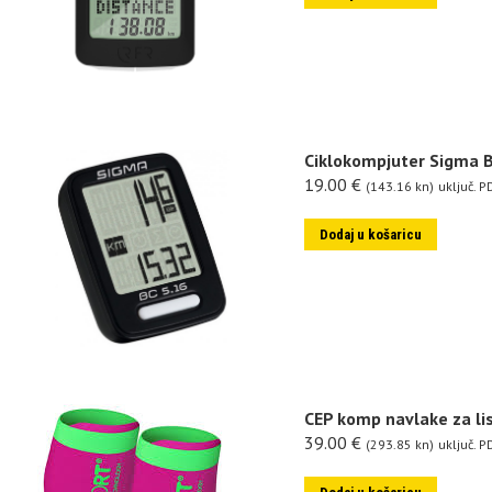
Ciklokompjuter Sigma B
19.00
€
(143.16 kn)
uključ. P
Dodaj u košaricu
CEP komp navlake za li
39.00
€
(293.85 kn)
uključ. P