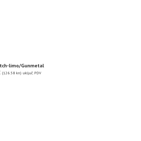
etch-limo/Gunmetal
€
(126.58 kn)
uključ. PDV