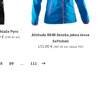
 hlače Pyro
Altitude 8848 ženska jakna Jesse
0
€
(196.65 kn)
Softshell
131.00
€
(987.02 kn)
uključ. PDV
88
89
…
111