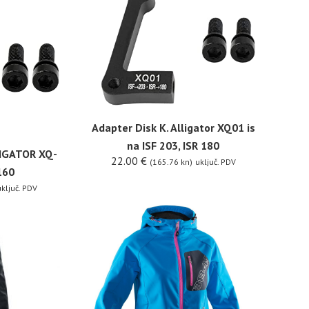
Adapter Disk K. Alligator XQ01 is
na ISF 203, ISR 180
LIGATOR XQ-
22.00
€
(165.76 kn)
uključ. PDV
160
ključ. PDV