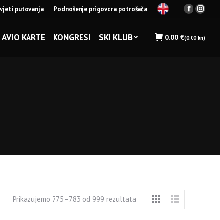
vjeti putovanja
Podnošenje prigovora potrošača
Facebook
Insta
page
page
opens
opens
AVIO KARTE
KONGRESI
SKI KLUB
0.00
€
(0.00 kn)
in
in
new
new
window
wind
Prikazujemo 775–783 od 999 rezultata