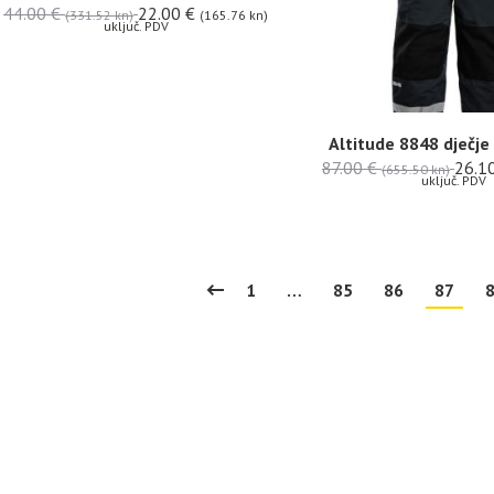
44.00
€
22.00
€
(331.52 kn)
(165.76 kn)
uključ. PDV
Altitude 8848 dječje
87.00
€
26.1
(655.50 kn)
uključ. PDV
1
…
85
86
87