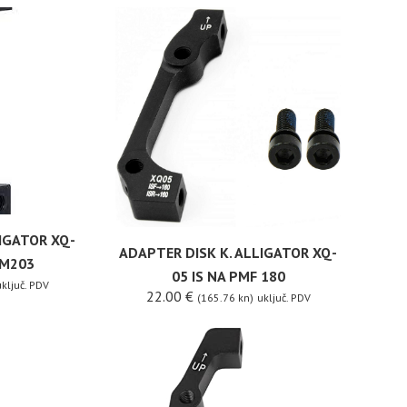
LIGATOR XQ-
ADAPTER DISK K. ALLIGATOR XQ-
PM203
05 IS NA PMF 180
ključ. PDV
22.00
€
(165.76 kn)
uključ. PDV