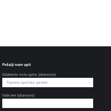
Pošalji nam upit
Odaberite vrstu upita: (obavezno)
Vaše ime (obavezno)