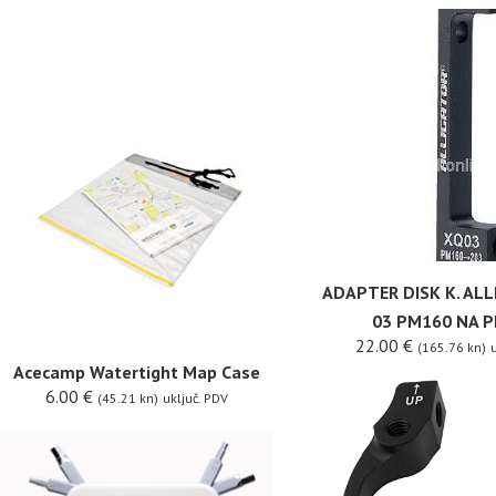
ADAPTER DISK K. AL
03 PM160 NA 
22.00
€
(165.76 kn)
u
Acecamp Watertight Map Case
6.00
€
(45.21 kn)
uključ. PDV