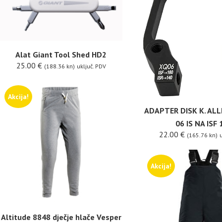
Alat Giant Tool Shed HD2
25.00
€
(188.36 kn)
uključ. PDV
Akcija!
ADAPTER DISK K. AL
06 IS NA ISF 
22.00
€
(165.76 kn)
u
Akcija!
Altitude 8848 dječje hlače Vesper