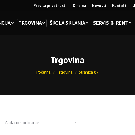
Pravila privatnosti
O nama
Novosti
Kontakt
U
CIJA
TRGOVINA
ŠKOLA SKIJANJA
SERVIS & RENT
Trgovina
You are here:
Početna
Trgovina
Stranica 87