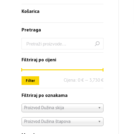
Košarica
Pretraga
Filtriraj po cijeni
Cijena:
0 €
—
3,730 €
Filter
Filtriraj po oznakama
Proizvod Dužina skija
Proizvod Dužina štapova