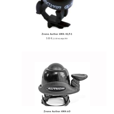
Zvono Author AWA 41/51
3.00
€
(22.60 kn)
uključ. PDV
Zvono Author AWA 60