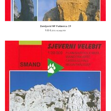
Zemljovid NP Paklenica 19
9.00
€
(67.81 kn)
uključ. PDV