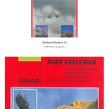
Zemljovid Biokovo 32
9.00
€
(67.81 kn)
uključ. PDV