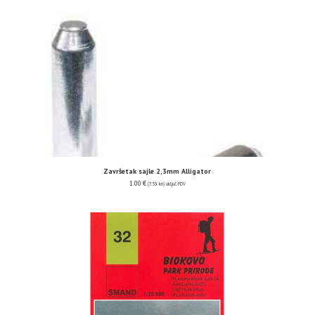
Završetak sajle 2,3mm Alligator
1.00
€
(7.53 kn)
uključ. PDV