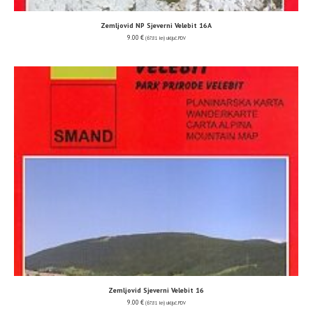
Zemljovid NP Sjeverni Velebit 16A
9.00
€
(67.81 kn)
uključ. PDV
Zemljovid Sjeverni Velebit 16
9.00
€
(67.81 kn)
uključ. PDV