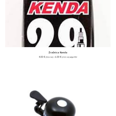
Zračnica Kenda
4.00
€
–
6.00
€
(30.14 kn)
(45.21 kn)
uključ. PDV