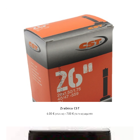
Zračnica CST
6.00
€
–
7.00
€
(45.21 kn)
(52.74 kn)
uključ. PDV