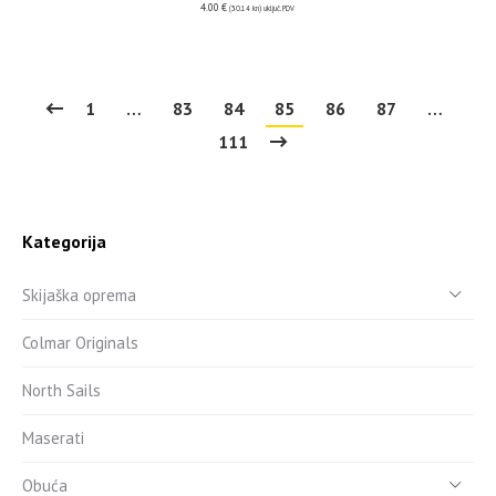
4.00
€
(30.14 kn)
uključ. PDV
1
…
83
84
85
86
87
…
111
Kategorija
Skijaška oprema
Colmar Originals
North Sails
Maserati
Obuća