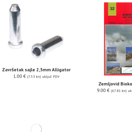
Završetak sajle 2,3mm Alligator
1.00
€
(7.53 kn)
uključ. PDV
Zemljovid Biok
9.00
€
(67.81 kn)
uk