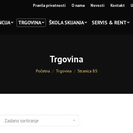
Pravila privatnosti
O nama
Novosti
Kontakt
U
CIJA
TRGOVINA
ŠKOLA SKIJANJA
SERVIS & RENT
Trgovina
You are here:
Početna
Trgovina
Stranica 85