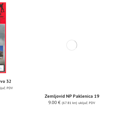
ovo 32
ljuč. PDV
Zemljovid NP Paklenica 19
9.00
€
(67.81 kn)
uključ. PDV