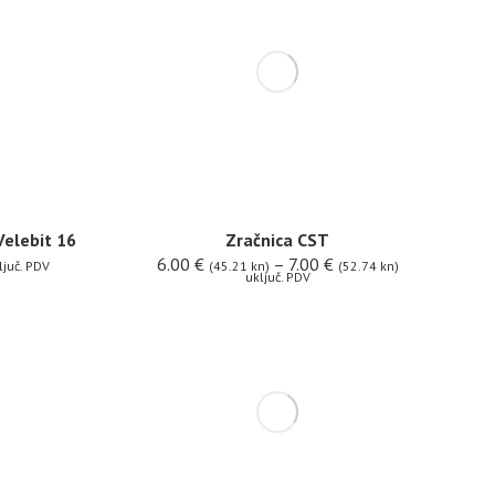
Velebit 16
Zračnica CST
6.00
€
–
7.00
€
ljuč. PDV
(45.21 kn)
(52.74 kn)
uključ. PDV