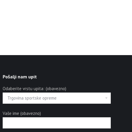
Pošalji nam upit
Odaberite vrstu upita: (obavezno)
Vaše ime (obavezno)