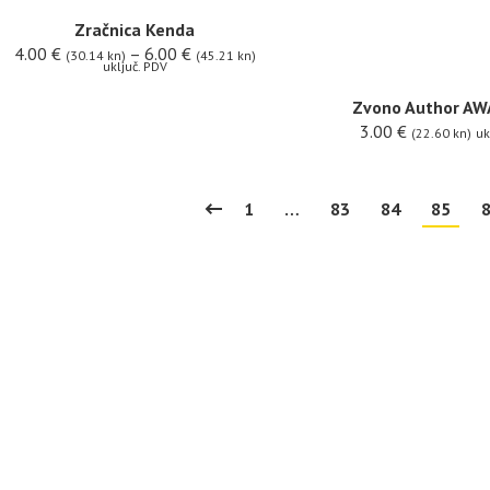
Zračnica Kenda
4.00
€
–
6.00
€
(30.14 kn)
(45.21 kn)
uključ. PDV
Zvono Author AW
3.00
€
(22.60 kn)
uk
1
…
83
84
85