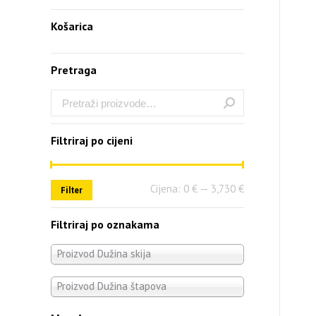
Košarica
Pretraga
Filtriraj po cijeni
Cijena:
0 €
—
3,730 €
Filter
Filtriraj po oznakama
Proizvod Dužina skija
Proizvod Dužina štapova