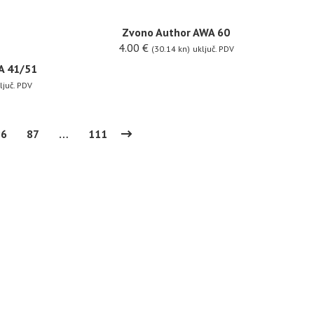
Zvono Author AWA 60
4.00
€
(30.14 kn)
uključ. PDV
A 41/51
ljuč. PDV
86
87
…
111