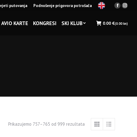
vjeti putovanja
Podnošenje prigovora potrošača
Facebook
Insta
page
page
opens
opens
AVIO KARTE
KONGRESI
SKI KLUB
0.00
€
(0.00 kn)
in
in
new
new
window
wind
Prikazujemo 757–765 od 999 rezultata