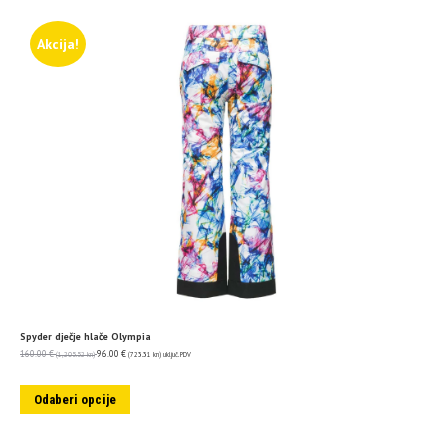
Akcija!
Spyder dječje hlače Olympia
160.00
€
96.00
€
(1,205.52 kn)
(723.31 kn)
uključ. PDV
Odaberi opcije