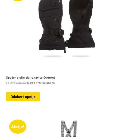
Spyder dječje ski rukavice Overweb
83.00
€
49.80
€
(625.36 kn)
(375.22 kn)
uključ. PDV
Odaberi opcije
Akcija!