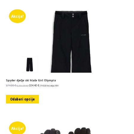
Akcija!
Spyder dječje ski hlače Girl Olympia
174.00
€
104.40
€
(1,311.00 kn)
(786.60 kn)
uključ. PDV
Odaberi opcije
Akcija!