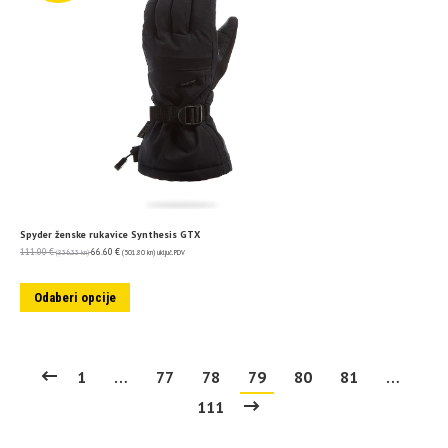
Spyder ženske rukavice Synthesis GTX
111.00
€
66.60
€
(836.33 kn)
(501.80 kn)
uključ. PDV
Odaberi opcije
1
…
77
78
79
80
81
…
111