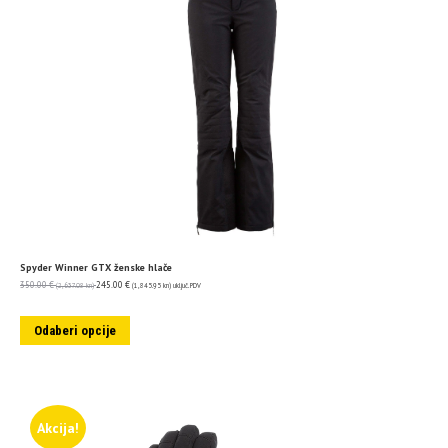
Spyder Winner GTX ženske hlače
350.00
€
245.00
€
(2,637.08 kn)
(1,845.95 kn)
uključ. PDV
Odaberi opcije
Akcija!