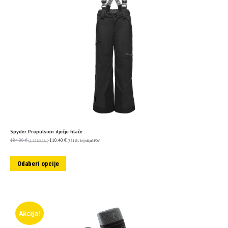
Spyder Propulsion dječje hlače
184.00
€
110.40
€
(1,386.35 kn)
(831.81 kn)
uključ. PDV
Odaberi opcije
Akcija!