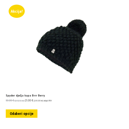
Akcija!
Spyder dječja kapa Brrr Berry
50.00
€
25.00
€
(376.73 kn)
(188.36 kn)
uključ. PDV
Odaberi opcije