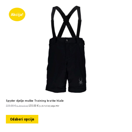
Akcija!
Spyder dječje muške Training kratke hlače
225.00
€
135.00
€
(1,695.26 kn)
(1,017.16 kn)
uključ. PDV
Odaberi opcije