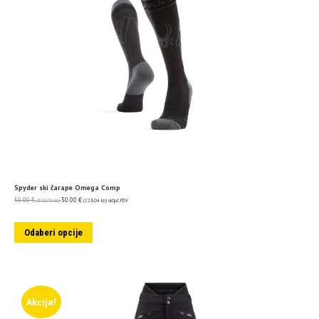
Spyder ski čarape Omega Comp
50.00
€
30.00
€
(376.73 kn)
(226.04 kn)
uključ. PDV
Odaberi opcije
Akcija!