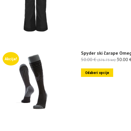
Spyder ski čarape Ome
Akcija!
50.00
€
30.00
(376.73 kn)
Odaberi opcije