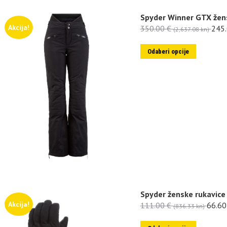
Spyder Winner GTX žen
Akcija!
350.00
€
245
(2,637.08 kn)
Odaberi opcije
Spyder ženske rukavice
Akcija!
111.00
€
66.6
(836.33 kn)