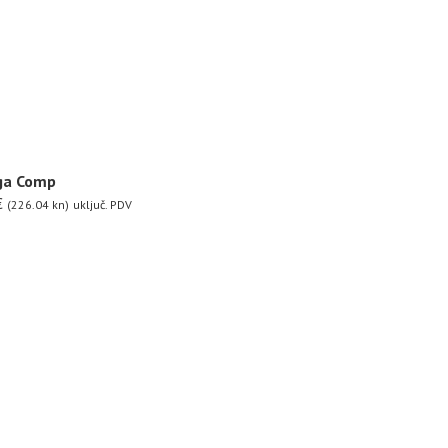
ga Comp
€
(226.04 kn)
uključ. PDV