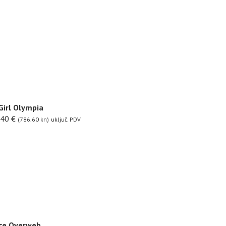
Girl Olympia
.40
€
(786.60 kn)
uključ. PDV
ice Overweb