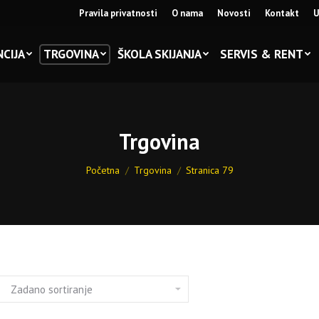
Pravila privatnosti
O nama
Novosti
Kontakt
U
CIJA
TRGOVINA
ŠKOLA SKIJANJA
SERVIS & RENT
Trgovina
You are here:
Početna
Trgovina
Stranica 79