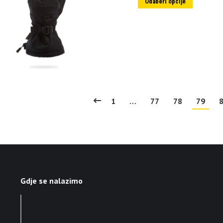
Odaberi opcije
1
…
77
78
79
Gdje se nalazimo