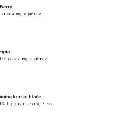
 Berry
€
(188.36 kn)
uključ. PDV
ympia
00
€
(723.31 kn)
uključ. PDV
ining kratke hlače
.00
€
(1,017.16 kn)
uključ. PDV