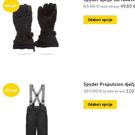
Akcija!
83.00
€
49.80
(625.36 kn)
Odaberi opcije
Spyder Propulsion dječj
Akcija!
184.00
€
110
(1,386.35 kn)
Odaberi opcije