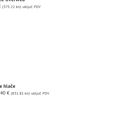
€
(375.22 kn)
uključ. PDV
e hlače
.40
€
(831.81 kn)
uključ. PDV