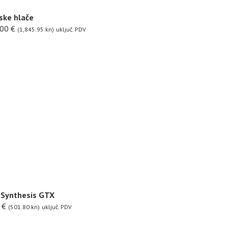
ske hlače
.00
€
(1,845.95 kn)
uključ. PDV
 Synthesis GTX
0
€
(501.80 kn)
uključ. PDV