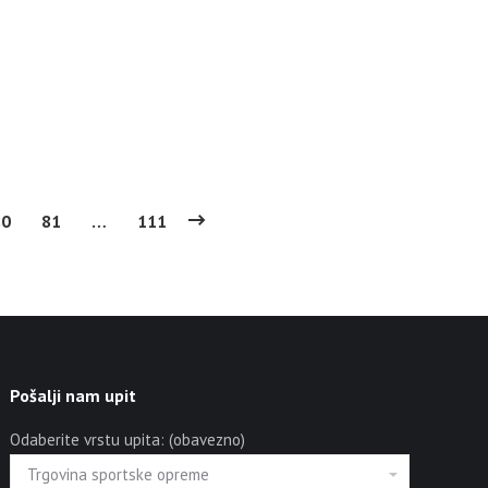
80
81
…
111
Pošalji nam upit
Odaberite vrstu upita: (obavezno)