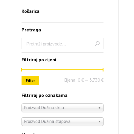
Košarica
Pretraga
Filtriraj po cijeni
Cijena:
0 €
—
3,730 €
Filter
Filtriraj po oznakama
Proizvod Dužina skija
Proizvod Dužina štapova