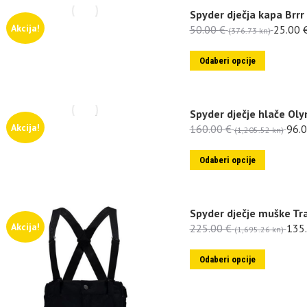
Spyder dječja kapa Brrr
Akcija!
50.00
€
25.00
(376.73 kn)
Odaberi opcije
Spyder dječje hlače Ol
Akcija!
160.00
€
96.
(1,205.52 kn)
Odaberi opcije
Spyder dječje muške Tra
Akcija!
225.00
€
135
(1,695.26 kn)
Odaberi opcije