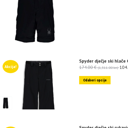
Spyder dječje ski hlače 
Akcija!
174.00
€
104
(1,311.00 kn)
Odaberi opcije
Spyder dječje ski rukav