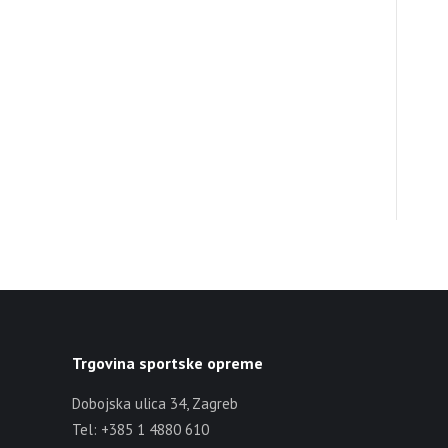
Trgovina sportske opreme
Dobojska ulica 34, Zagreb
Tel: +385 1 4880 610