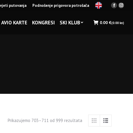
vjeti putovanja
Podnošenje prigovora potrošača
Facebook
Insta
page
page
opens
opens
AVIO KARTE
KONGRESI
SKI KLUB
0.00
€
(0.00 kn)
in
in
new
new
window
wind
Prikazujemo 703–711 od 999 rezultata