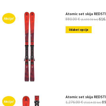
Atomic set skija REDS
Akcija!
880.00
€
616
(6,630.36 kn)
Odaberi opcije
Atomic set skija REDST
Akcija!
1,276.00
€
89
(9,614.02 kn)