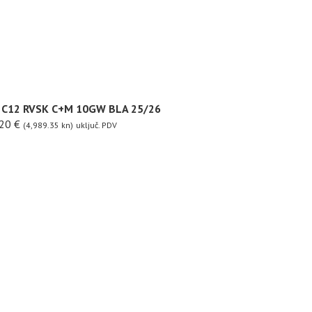
D C12 RVSK C+M 10GW BLA 25/26
.20
€
(4,989.35 kn)
uključ. PDV