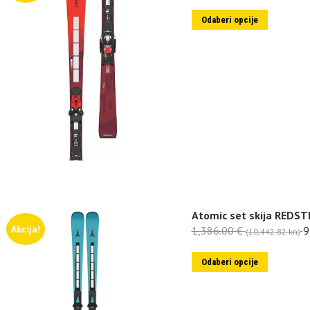
Odaberi opcije
Atomic set skija REDST
Akcija!
1,386.00
€
9
(10,442.82 kn)
Odaberi opcije