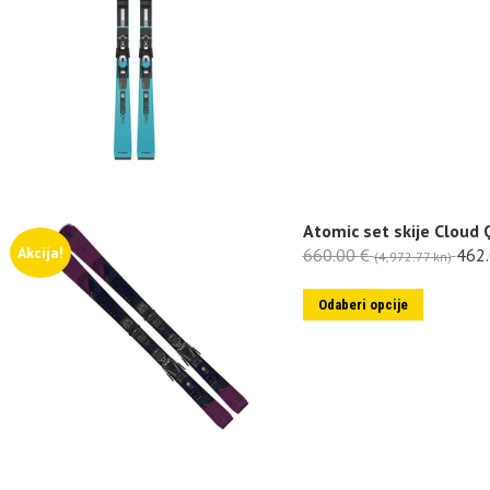
Atomic set skije Cloud
Akcija!
660.00
€
462
(4,972.77 kn)
Odaberi opcije