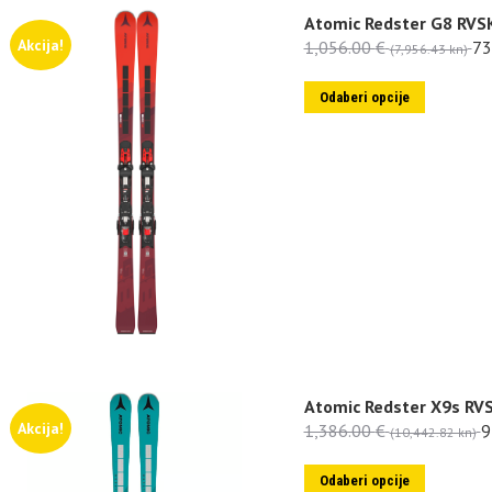
Atomic Redster G8 RVS
Akcija!
1,056.00
€
73
(7,956.43 kn)
Odaberi opcije
Atomic Redster X9s RV
Akcija!
1,386.00
€
9
(10,442.82 kn)
Odaberi opcije