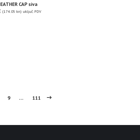
HEATHER CAP siva
€
(174.05 kn)
uključ. PDV
9
…
111