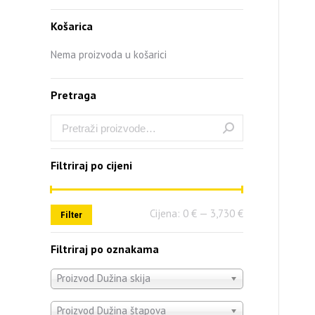
Košarica
Nema proizvoda u košarici
Pretraga
Filtriraj po cijeni
Cijena:
0 €
—
3,730 €
Filter
Filtriraj po oznakama
Proizvod Dužina skija
Proizvod Dužina štapova