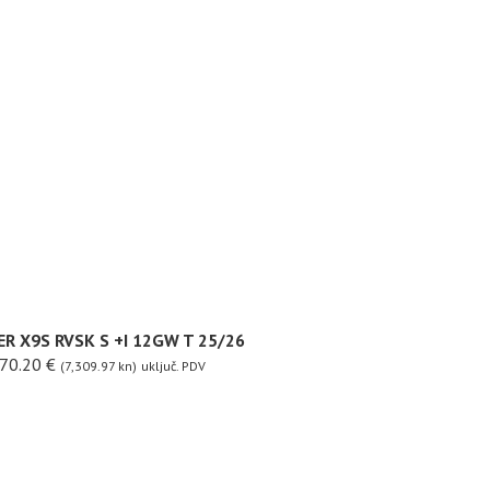
ER X9S RVSK S +I 12GW T 25/26
70.20
€
(7,309.97 kn)
uključ. PDV