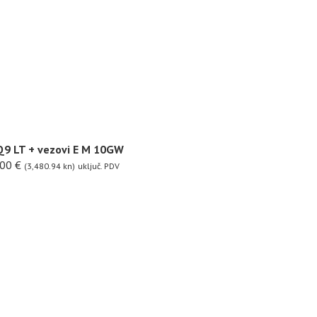
 Q9 LT + vezovi E M 10GW
.00
€
(3,480.94 kn)
uključ. PDV