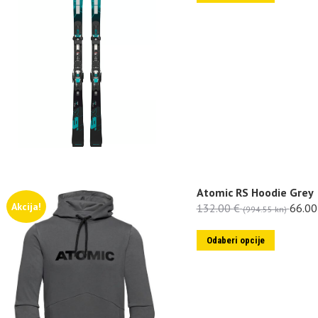
Atomic RS Hoodie Grey
Akcija!
132.00
€
66.0
(994.55 kn)
Odaberi opcije