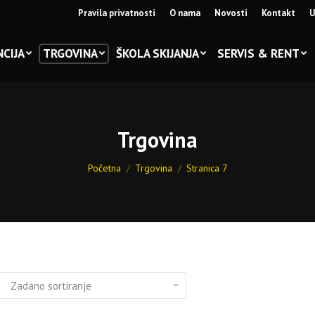
Pravila privatnosti
O nama
Novosti
Kontakt
U
CIJA
TRGOVINA
ŠKOLA SKIJANJA
SERVIS & RENT
Trgovina
You are here:
Početna
Trgovina
Stranica 7