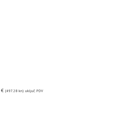
0
€
(497.28 kn)
uključ. PDV