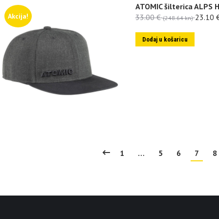
ATOMIC šilterica ALPS 
Akcija!
33.00
€
23.10
(248.64 kn)
Dodaj u košaricu
1
…
5
6
7
8