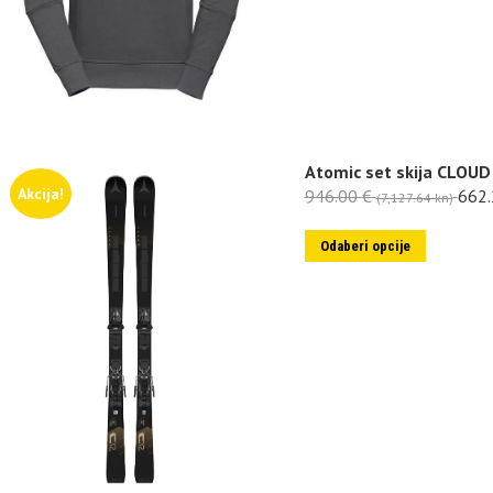
Atomic set skija CLOU
Akcija!
946.00
€
662
(7,127.64 kn)
Odaberi opcije