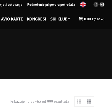
vjeti putovanja
Podnošenje prigovora potrošača
Facebook
Insta
page
page
opens
opens
AVIO KARTE
KONGRESI
SKI KLUB
0.00
€
(0.00 kn)
in
in
new
new
window
wind
Prikazujemo 55–63 od 999 rezultata