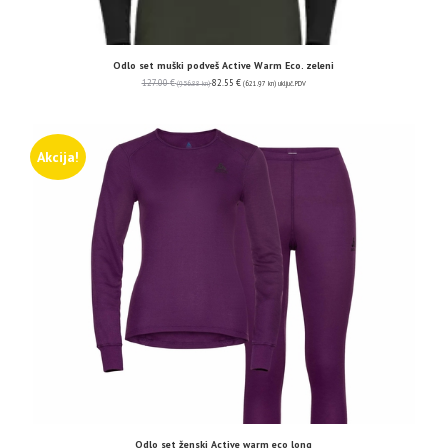
Odlo set muški podveš Active Warm Eco. zeleni
127.00
€
82.55
€
(956.88 kn)
(621.97 kn)
uključ. PDV
Akcija!
Odlo set ženski Active warm eco long