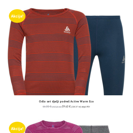
Akcija!
Odlo set dječji podveš Active Warm Eco
66.00
€
39.60
€
(497.28 kn)
(298.37 kn)
uključ. PDV
Akcija!