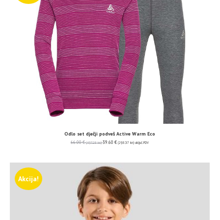
Odlo set dječji podveš Active Warm Eco
66.00
€
39.60
€
(497.28 kn)
(298.37 kn)
uključ. PDV
Akcija!