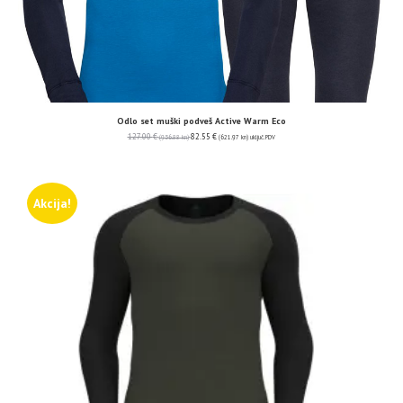
Odlo set muški podveš Active Warm Eco
127.00
€
82.55
€
(956.88 kn)
(621.97 kn)
uključ. PDV
Akcija!