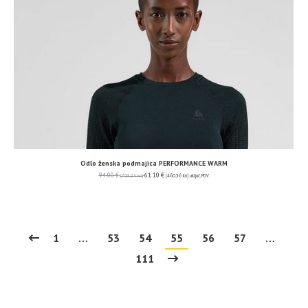
Odlo ženska podmajica PERFORMANCE WARM
94.00
€
61.10
€
(708.24 kn)
(460.36 kn)
uključ. PDV
1
…
53
54
55
56
57
…
111