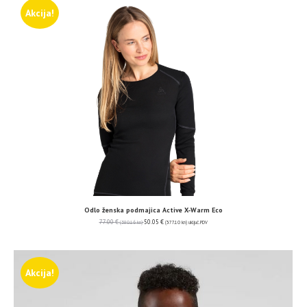
Akcija!
Odlo ženska podmajica Active X-Warm Eco
77.00
€
50.05
€
(580.16 kn)
(377.10 kn)
uključ. PDV
Akcija!