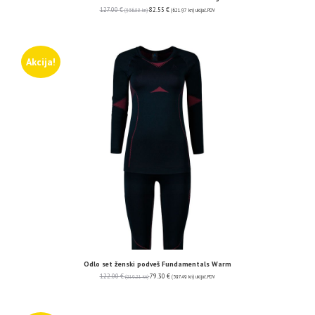
127.00
€
82.55
€
(956.88 kn)
(621.97 kn)
uključ. PDV
Akcija!
Odlo set ženski podveš Fundamentals Warm
122.00
€
79.30
€
(919.21 kn)
(597.49 kn)
uključ. PDV