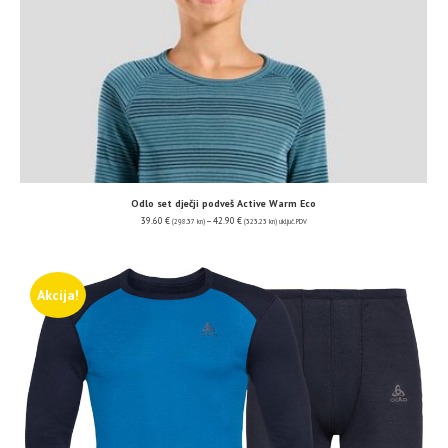
Odlo set dječji podveš Active Warm Eco
39.60
€
–
42.90
€
(298.37 kn)
(323.23 kn)
uključ. PDV
Akcija!