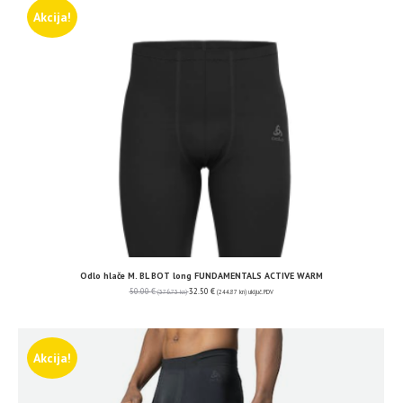
Akcija!
Odlo hlače M. BL BOT long FUNDAMENTALS ACTIVE WARM
50.00
€
32.50
€
(376.73 kn)
(244.87 kn)
uključ. PDV
Akcija!