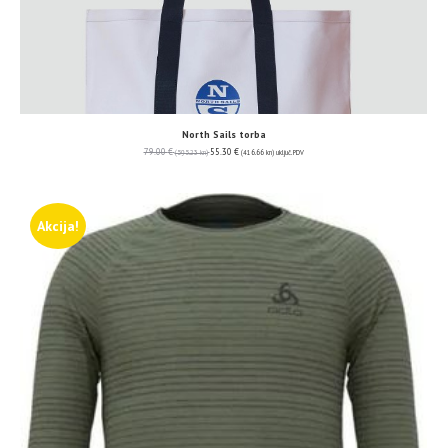
North Sails torba
79.00
€
55.30
€
(595.23 kn)
(416.66 kn)
uključ. PDV
Akcija!