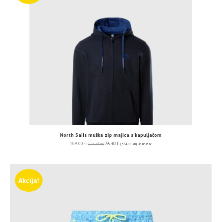
North Sails muška zip majica s kapuljačom
109.00
€
76.30
€
(821.26 kn)
(574.88 kn)
uključ. PDV
Akcija!