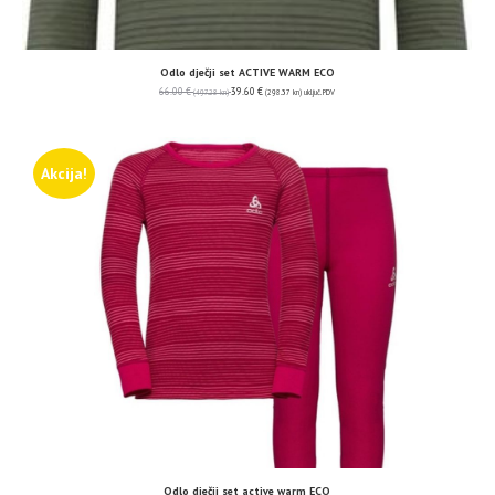
Odlo dječji set ACTIVE WARM ECO
66.00
€
39.60
€
(497.28 kn)
(298.37 kn)
uključ. PDV
Akcija!
Odlo dječji set active warm ECO