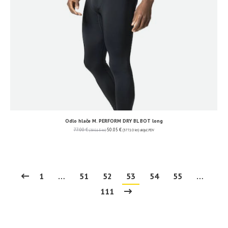
Odlo hlače M. PERFORM DRY BL BOT long
77.00
€
50.05
€
(580.16 kn)
(377.10 kn)
uključ. PDV
1
…
51
52
53
54
55
…
111