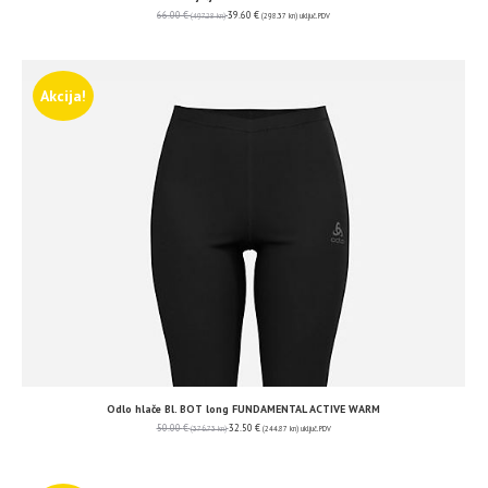
66.00
€
39.60
€
(497.28 kn)
(298.37 kn)
uključ. PDV
Akcija!
Odlo hlače Bl. BOT long FUNDAMENTAL ACTIVE WARM
50.00
€
32.50
€
(376.73 kn)
(244.87 kn)
uključ. PDV