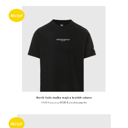
Akcija!
North Sails muška majica kratkih rukava
44.00
€
30.80
€
(331.52 kn)
(232.06 kn)
uključ. PDV
Akcija!