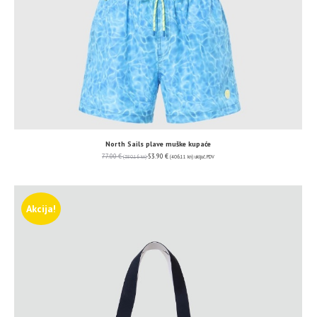
North Sails plave muške kupaće
77.00
€
53.90
€
(580.16 kn)
(406.11 kn)
uključ. PDV
Akcija!