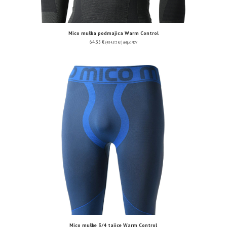
Mico muška podmajica Warm Control
64.35
€
(484.85 kn)
uključ. PDV
Mico muške 3/4 tajice Warm Control