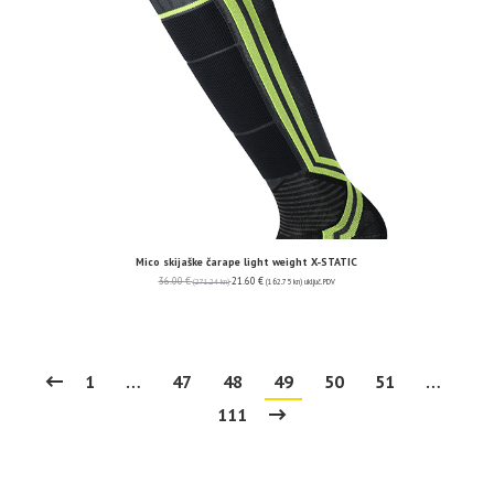
Mico skijaške čarape light weight X-STATIC
36.00
€
21.60
€
(271.24 kn)
(162.75 kn)
uključ. PDV
1
…
47
48
49
50
51
…
111