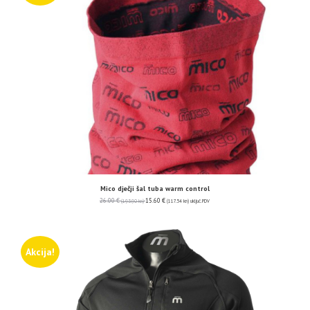
Mico dječji šal tuba warm control
26.00
€
15.60
€
(195.90 kn)
(117.54 kn)
uključ. PDV
Akcija!