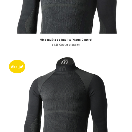
Mico muška podmajica Warm Control
64.35
€
(484.85 kn)
uključ. PDV
Akcija!