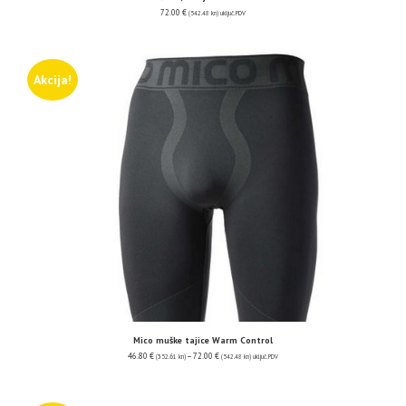
72.00
€
(542.48 kn)
uključ. PDV
Akcija!
Mico muške tajice Warm Control
46.80
€
–
72.00
€
(352.61 kn)
(542.48 kn)
uključ. PDV