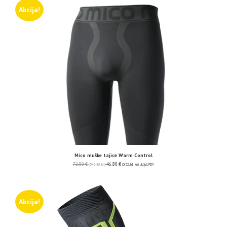
Akcija!
Mico muške tajice Warm Control
72.00
€
46.80
€
(542.48 kn)
(352.61 kn)
uključ. PDV
Akcija!