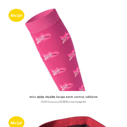
Akcija!
mico dječje skijaške čarape warm control, ružičaste
25.00
€
15.00
€
(188.36 kn)
(113.02 kn)
uključ. PDV
Akcija!