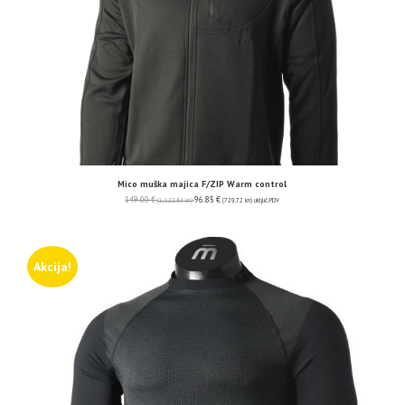
Mico muška majica F/ZIP Warm control
149.00
€
96.85
€
(1,122.64 kn)
(729.72 kn)
uključ. PDV
Akcija!