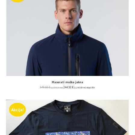
Maserati muška jakna
349.00
€
244.30
€
(2,629.54 kn)
(1,840.68 kn)
uključ. PDV
Akcija!