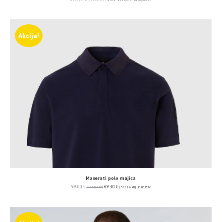
Akcija!
Maserati polo majica
99.00
€
69.30
€
(745.92 kn)
(522.14 kn)
uključ. PDV