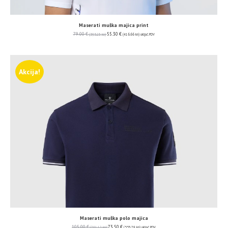
Maserati muška majica print
79.00
€
55.30
€
(595.23 kn)
(416.66 kn)
uključ. PDV
Akcija!
Maserati muška polo majica
105.00
€
73.50
€
(791.12 kn)
(553.79 kn)
uključ. PDV