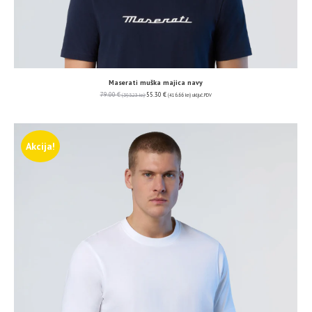
Maserati muška majica navy
79.00
€
55.30
€
(595.23 kn)
(416.66 kn)
uključ. PDV
Akcija!