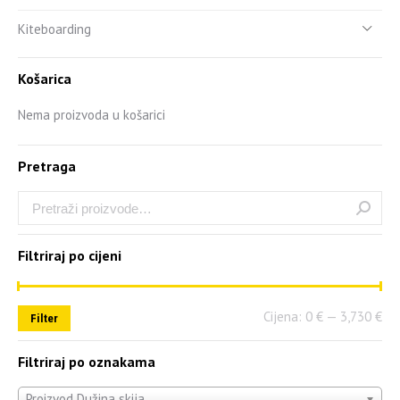
Kiteboarding
Košarica
Nema proizvoda u košarici
Pretraga
Filtriraj po cijeni
Cijena:
0 €
—
3,730 €
Filter
Filtriraj po oznakama
Proizvod Dužina skija