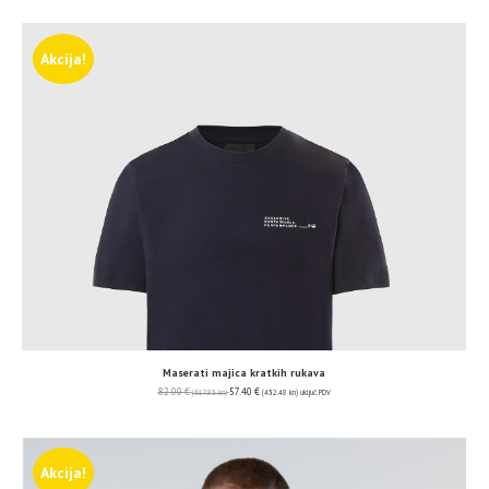
Akcija!
Maserati majica kratkih rukava
82.00
€
57.40
€
(617.83 kn)
(432.48 kn)
uključ. PDV
Akcija!