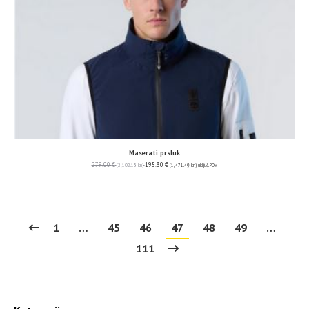
Maserati prsluk
279.00
€
195.30
€
(2,102.13 kn)
(1,471.49 kn)
uključ. PDV
1
…
45
46
47
48
49
…
111