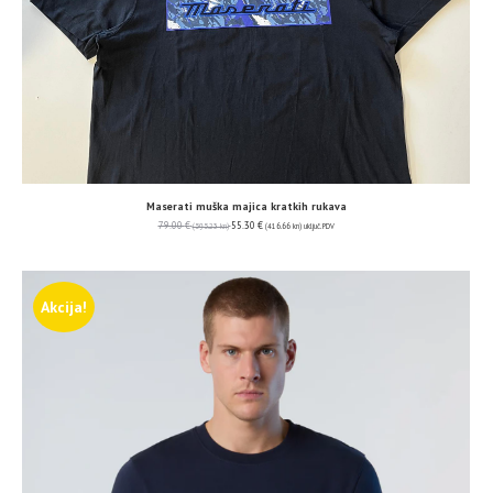
Maserati muška majica kratkih rukava
79.00
€
55.30
€
(595.23 kn)
(416.66 kn)
uključ. PDV
Akcija!