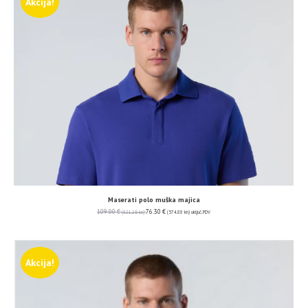
Akcija!
Maserati polo muška majica
109.00
€
76.30
€
(821.26 kn)
(574.88 kn)
uključ. PDV
Akcija!