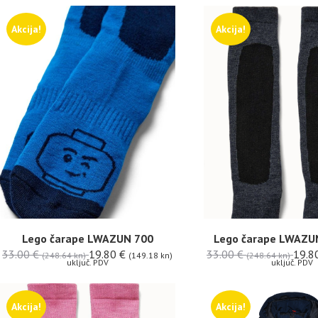
Akcija!
Akcija!
Lego čarape LWAZUN 700
Lego čarape LWAZUN
33.00
€
19.80
€
33.00
€
19.8
(248.64 kn)
(149.18 kn)
(248.64 kn)
uključ. PDV
uključ. PDV
Akcija!
Akcija!