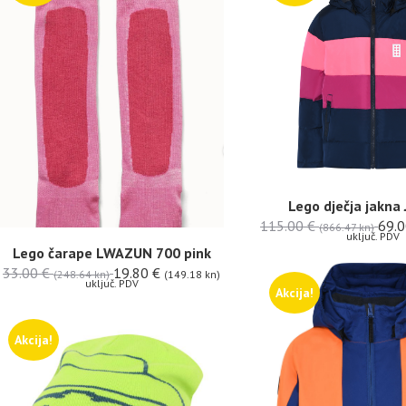
Lego dječja jakna 
115.00
€
69.
(866.47 kn)
uključ. PDV
Lego čarape LWAZUN 700 pink
33.00
€
19.80
€
(248.64 kn)
(149.18 kn)
uključ. PDV
Akcija!
Akcija!