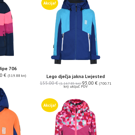
Akcija!
Jipe 706
00
€
(519.88 kn)
Lego dječja jakna Lwjested
155.00
€
93.00
€
(1,167.85 kn)
(700.71
kn)
uključ. PDV
Akcija!