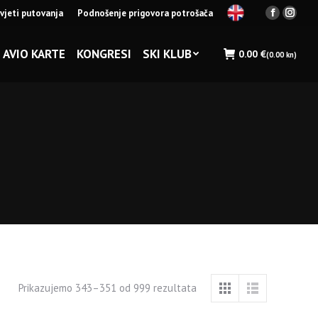
vjeti putovanja
Podnošenje prigovora potrošača
Facebook
Insta
page
page
opens
opens
AVIO KARTE
KONGRESI
SKI KLUB
0.00
€
(0.00 kn)
in
in
new
new
window
wind
Prikazujemo 343–351 od 999 rezultata