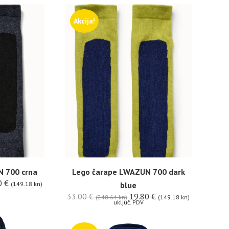
Akcija!
 700 crna
Lego čarape LWAZUN 700 dark
0
€
(149.18 kn)
blue
33.00
€
19.80
€
(248.64 kn)
(149.18 kn)
uključ. PDV