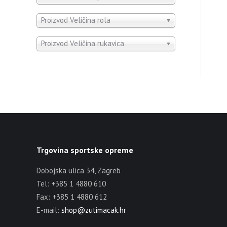
Proizvod Veličina rola
Proizvod Veličina rukavica
Trgovina sportske opreme
Dobojska ulica 34, Zagreb
Tel: +385 1 4880 610
Fax: +385 1 4880 612
E-mail:
shop@zutimacak.hr