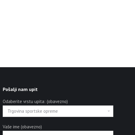
Pošalji nam upit
Odaberite vrstu upita: (obavezno)
Vaše ime (obavezno)