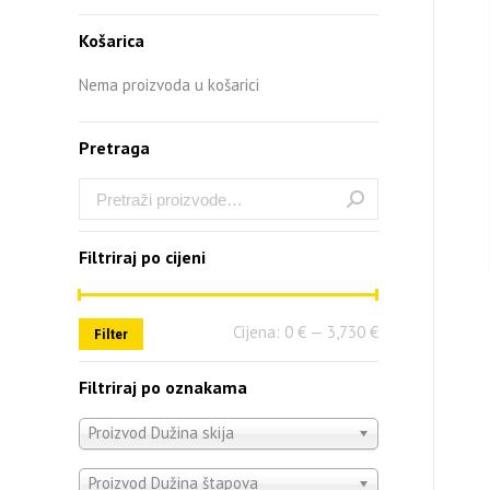
Košarica
Nema proizvoda u košarici
Pretraga
Filtriraj po cijeni
Cijena:
0 €
—
3,730 €
Filter
Filtriraj po oznakama
Proizvod Dužina skija
Proizvod Dužina štapova