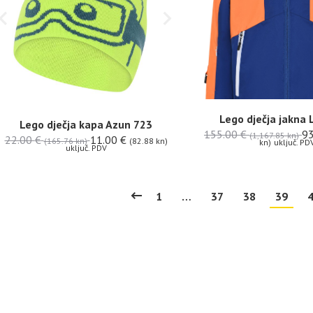
Lego dječja jakna
Lego dječja kapa Azun 723
155.00
€
9
(1,167.85 kn)
22.00
€
11.00
€
(165.76 kn)
(82.88 kn)
kn)
uključ. PD
uključ. PDV
1
…
37
38
39