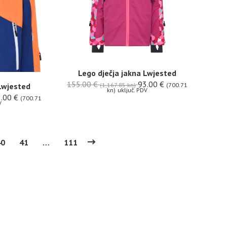
Lego dječja jakna Lwjested
155.00
€
93.00
€
 Lwjested
(1,167.85 kn)
(700.71
kn)
uključ. PDV
3.00
€
(700.71
V
40
41
…
111