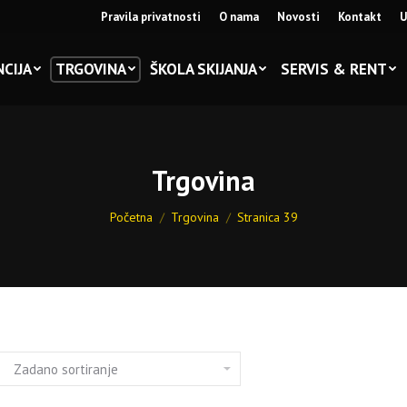
Pravila privatnosti
O nama
Novosti
Kontakt
U
CIJA
TRGOVINA
ŠKOLA SKIJANJA
SERVIS & RENT
Trgovina
You are here:
Početna
Trgovina
Stranica 39