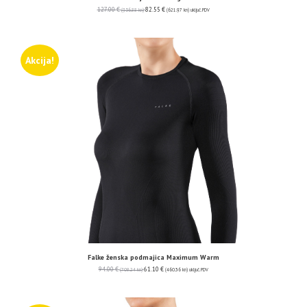
127.00
€
82.55
€
(956.88 kn)
(621.97 kn)
uključ. PDV
Akcija!
Falke ženska podmajica Maximum Warm
94.00
€
61.10
€
(708.24 kn)
(460.36 kn)
uključ. PDV