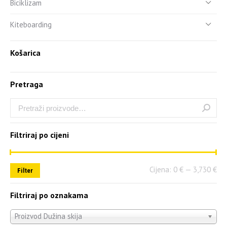
Biciklizam
Kiteboarding
Košarica
Pretraga
Filtriraj po cijeni
Cijena:
0 €
—
3,730 €
Filter
Filtriraj po oznakama
Proizvod Dužina skija