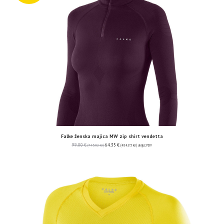
Falke ženska majica MW zip shirt vendetta
99.00
€
64.35
€
(745.92 kn)
(484.85 kn)
uključ. PDV