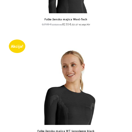
Falke ženska majica Wool-Tech
127.00
€
82.55
€
(956.88 kn)
(621.97 kn)
uključ. PDV
Akcija!
Falke ženska majica WT longsleeve black