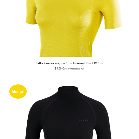
Falke ženska majica Shortsleeved Shirt W Sun
55.00
€
(414.40 kn)
uključ. PDV
Akcija!