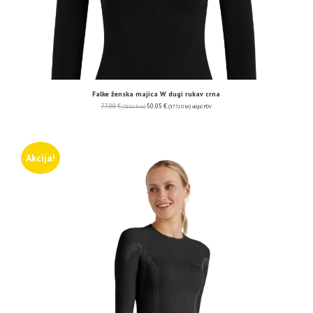
Falke ženska majica W dugi rukav crna
77.00
€
50.05
€
(580.16 kn)
(377.10 kn)
uključ. PDV
Akcija!