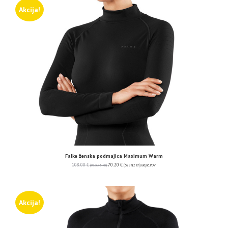
Akcija!
Falke ženska podmajica Maximum Warm
108.00
€
70.20
€
(813.73 kn)
(528.92 kn)
uključ. PDV
Akcija!