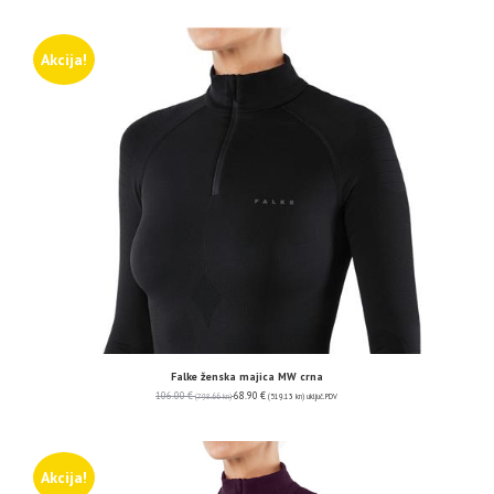
Akcija!
Falke ženska majica MW crna
106.00
€
68.90
€
(798.66 kn)
(519.13 kn)
uključ. PDV
Akcija!