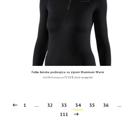
Falke ženska podmajica sa zipom Maximum Warm
111.00
€
72.15
€
(836.33 kn)
(543.61 kn)
uključ. PDV
1
…
32
33
34
35
36
…
111