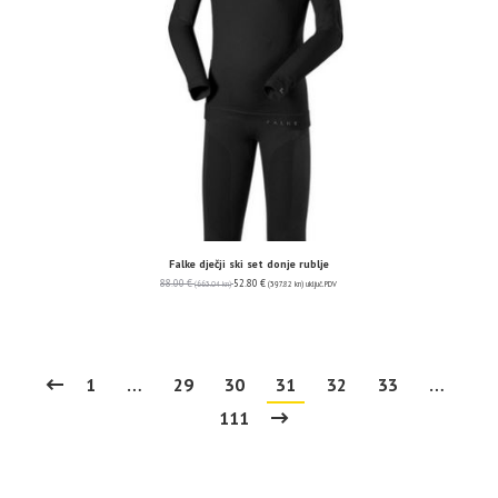
Falke dječji ski set donje rublje
88.00
€
52.80
€
(663.04 kn)
(397.82 kn)
uključ. PDV
1
…
29
30
31
32
33
…
111