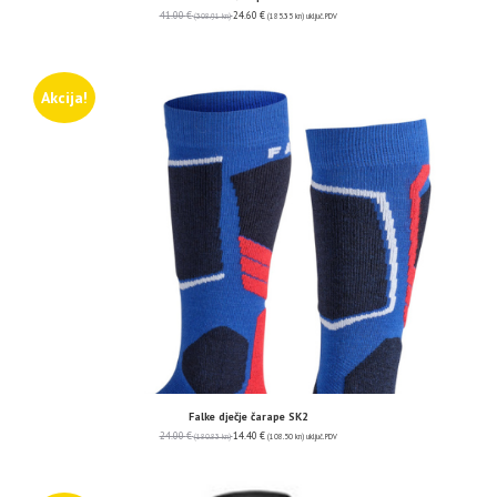
41.00
€
24.60
€
(308.91 kn)
(185.35 kn)
uključ. PDV
Akcija!
Falke dječje čarape SK2
24.00
€
14.40
€
(180.83 kn)
(108.50 kn)
uključ. PDV