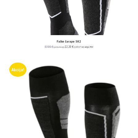
Falke čarape SK2
37.00
€
22.20
€
(278.78 kn)
(167.27 kn)
uključ. PDV
Akcija!