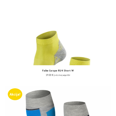
Falke čarape RU4 Short W
19.00
€
(143.16 kn)
uključ. PDV
Akcija!