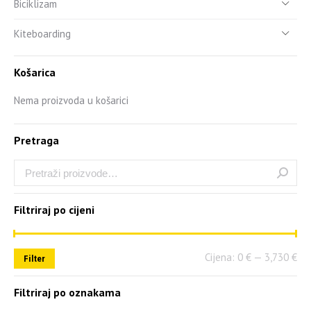
Biciklizam
Kiteboarding
Košarica
Nema proizvoda u košarici
Pretraga
Filtriraj po cijeni
Cijena:
0 €
—
3,730 €
Filter
Filtriraj po oznakama