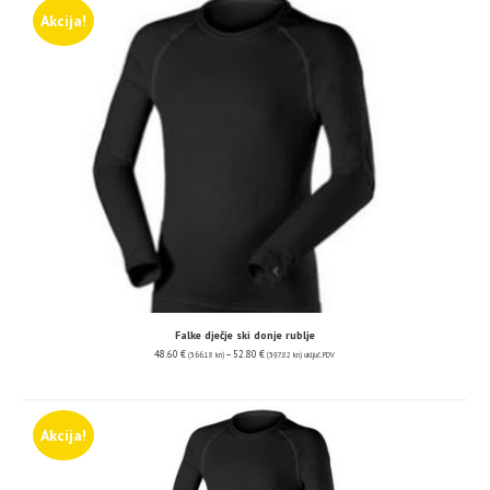
Akcija!
Falke dječje ski donje rublje
48.60
€
–
52.80
€
(366.18 kn)
(397.82 kn)
uključ. PDV
Akcija!