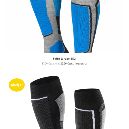
Falke čarape SK2
37.00
€
22.20
€
(278.78 kn)
(167.27 kn)
uključ. PDV
Akcija!