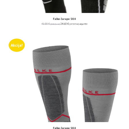
Falke čarape SK4
41.00
€
24.60
€
(308.91 kn)
(185.35 kn)
uključ. PDV
Akcija!
Falke čarape SK4