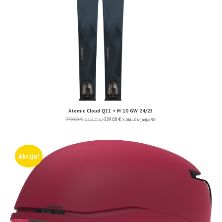
Atomic Cloud Q11 + M 10 GW 24/25
770.00
€
539.00
€
(5,801.57 kn)
(4,061.10 kn)
uključ. PDV
Akcija!