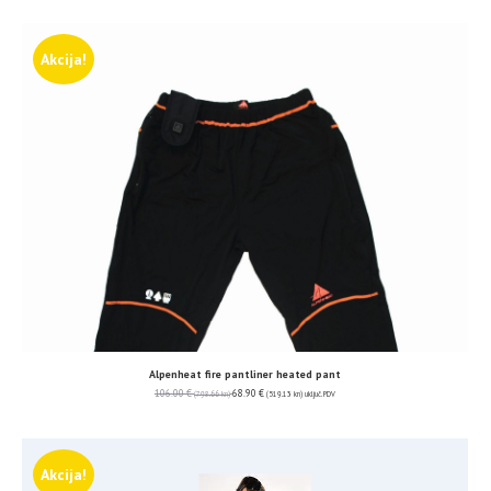
Akcija!
Alpenheat fire pantliner heated pant
106.00
€
68.90
€
(798.66 kn)
(519.13 kn)
uključ. PDV
Akcija!