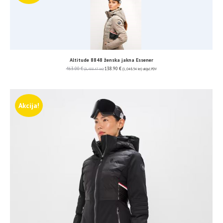
Altitude 8848 ženska jakna Essener
463.00
€
138.90
€
(3,488.47 kn)
(1,046.54 kn)
uključ. PDV
Akcija!