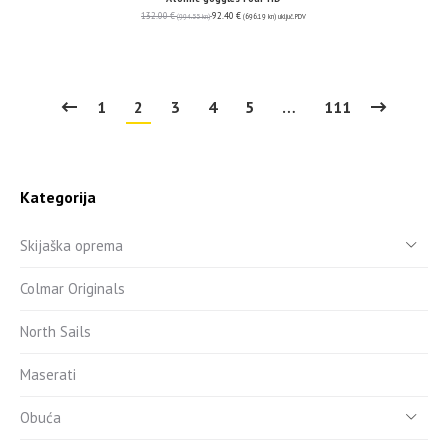
132.00
€
92.40
€
(994.55 kn)
(696.19 kn)
uključ. PDV
1
2
3
4
5
…
111
Kategorija
Skijaška oprema
Colmar Originals
North Sails
Maserati
Obuća