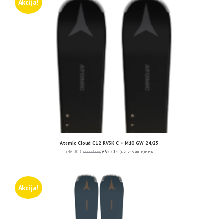
Akcija!
Atomic Cloud C12 RVSK C + M10 GW 24/25
946.00
€
662.20
€
(7,127.64 kn)
(4,989.35 kn)
uključ. PDV
Akcija!