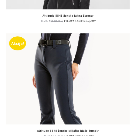
Altitude 8848 ženska jakna Essener
473.00
€
141.90
€
(3,563.82 kn)
(1,069.15 kn)
uključ. PDV
Akcija!
Altitude 8848 ženske skijaške hlače Tumblr
245.00
€
73.50
€