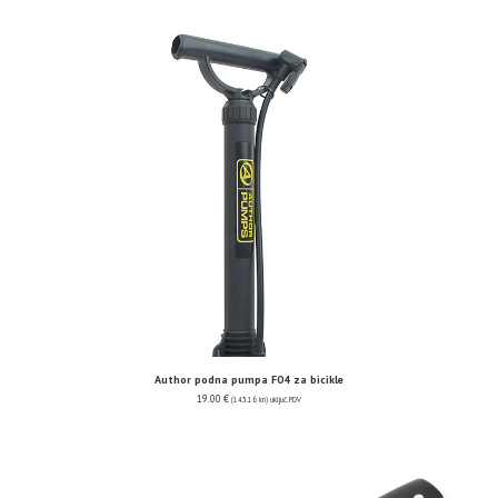
Author podna pumpa F04 za bicikle
19.00
€
(143.16 kn)
uključ. PDV