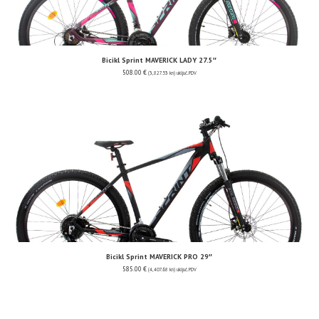
Bicikl Sprint MAVERICK LADY 27.5″
508.00
€
(3,827.53 kn)
uključ. PDV
Bicikl Sprint MAVERICK PRO 29″
585.00
€
(4,407.68 kn)
uključ. PDV