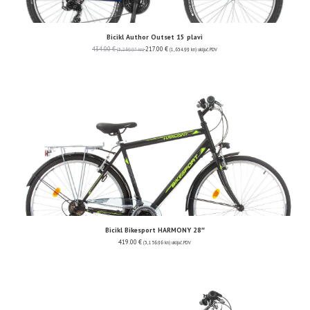
Bicikl Author Outset 15 plavi
434.00
€
217.00
€
(3,269.97 kn)
(1,634.99 kn)
uključ. PDV
Bicikl Bikesport HARMONY 28″
419.00
€
(3,156.96 kn)
uključ. PDV