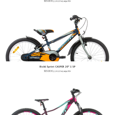
303.00
€
(2,282.95 kn)
uključ. PDV
Bicikl Sprint CASPER 20″ 1 SP
303.00
€
(2,282.95 kn)
uključ. PDV