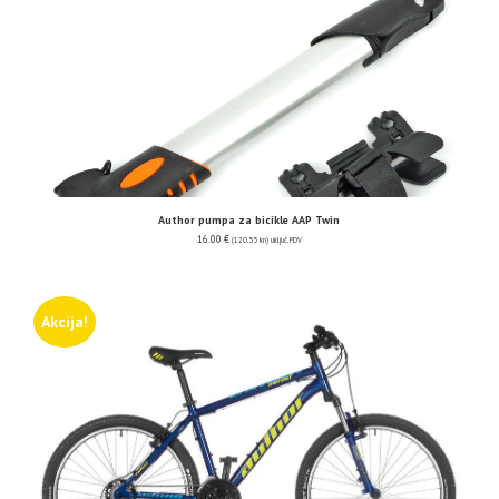
Author pumpa za bicikle AAP Twin
16.00
€
(120.55 kn)
uključ. PDV
Akcija!