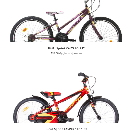
Bicikl Sprint CALYPSO 24″
355.00
€
(2,674.75 kn)
uključ. PDV
Bicikl Sprint CASPER 18″ 1 SP