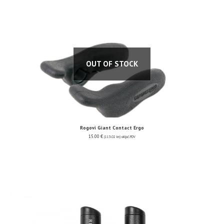
OUT OF STOCK
Rogovi Giant Contact Ergo
15.00
€
(113.02 kn)
uključ. PDV