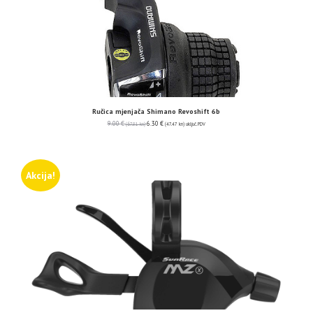
Ručica mjenjača Shimano Revoshift 6b
9.00
€
6.30
€
(67.81 kn)
(47.47 kn)
uključ. PDV
Akcija!