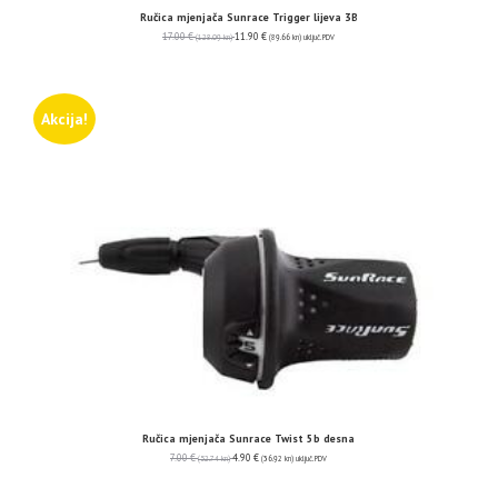
Ručica mjenjača Sunrace Trigger lijeva 3B
17.00
€
11.90
€
(128.09 kn)
(89.66 kn)
uključ. PDV
Akcija!
Ručica mjenjača Sunrace Twist 5b desna
7.00
€
4.90
€
(52.74 kn)
(36.92 kn)
uključ. PDV