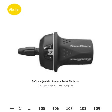
Akcija!
Ručica mjenjača Sunrace Twist 7b desna
7.00
€
4.90
€
(52.74 kn)
(36.92 kn)
uključ. PDV
1
…
105
106
107
108
109