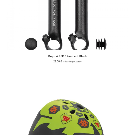
Rogovi RFR Standard Black
22.00
€
(165.76 kn)
uključ. PDV