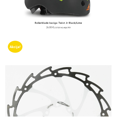
Rollerblade kaciga Twist Jr Black/Lime
26.00
€
(195.90 kn)
uključ. PDV
Akcija!