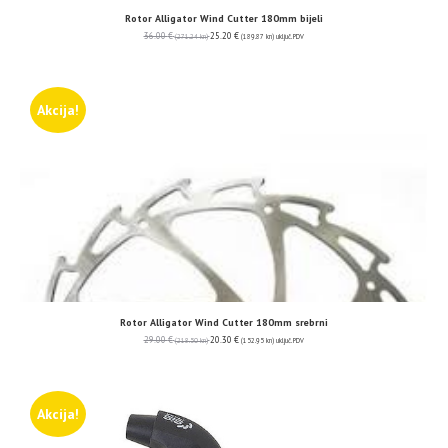
Rotor Alligator Wind Cutter 180mm bijeli
36.00
€
25.20
€
(271.24 kn)
(189.87 kn)
uključ. PDV
Akcija!
Rotor Alligator Wind Cutter 180mm srebrni
29.00
€
20.30
€
(218.50 kn)
(152.95 kn)
uključ. PDV
Akcija!