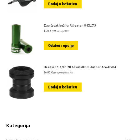
Dodaj u košaricu
Završetak bužira Alligator M4X17.5
1.00
€
(7.53 kn)
uključ. PDV
Odaberi opcije
Headset 1 1/8", 28.6/34/30mm Author Aco-HS04
26.00
€
(195.90 kn)
uključ. PDV
Dodaj u košaricu
Kategorija