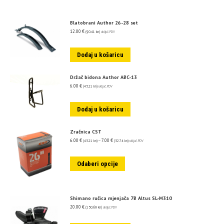
Blatobrani Author 26-28 set
12.00
€
(90.41 kn)
uključ. PDV
Dodaj u košaricu
Držač bidona Author ABC-13
6.00
€
(45.21 kn)
uključ. PDV
Dodaj u košaricu
Zračnica CST
6.00
€
–
7.00
€
(45.21 kn)
(52.74 kn)
uključ. PDV
Odaberi opcije
Shimano ručica mjenjača 7B Altus SL-M310
20.00
€
(150.69 kn)
uključ. PDV