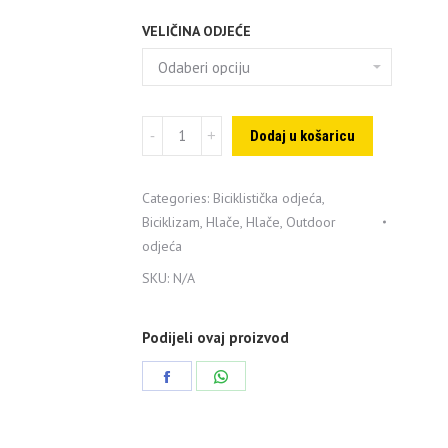
VELIČINA ODJEĆE
Ziener
Dodaj u košaricu
bic.
hlače
Categories:
Biciklistička odjeća
,
Ceco
Biciklizam
,
Hlače
,
Hlače
,
Outdoor
X-
odjeća
Function
SKU:
N/A
Jr
quantity
Podijeli ovaj proizvod
Share
Share
on
on
Facebook
WhatsApp