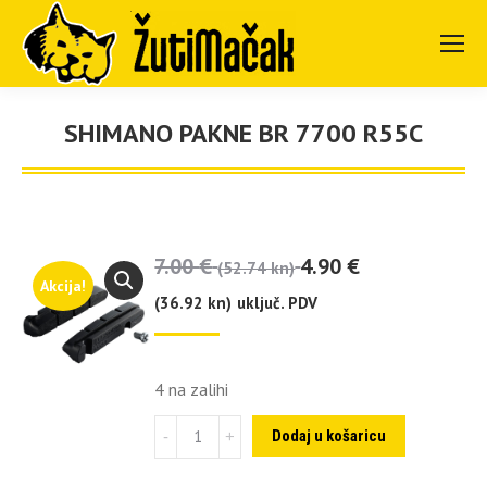
SHIMANO PAKNE BR 7700 R55C
You are here:
7.00
€
4.90
€
(52.74 kn)
Akcija!
(36.92 kn)
uključ. PDV
4 na zalihi
Shimano
Dodaj u košaricu
pakne