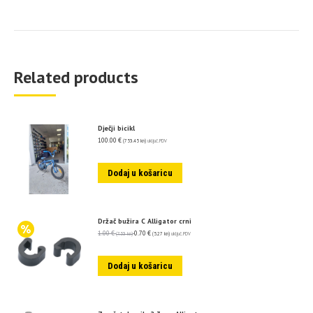
Related products
Dječji bicikl
100.00
€
(753.45 kn)
uključ. PDV
Dodaj u košaricu
Držač bužira C Alligator crni
1.00
€
0.70
€
(7.53 kn)
(5.27 kn)
uključ. PDV
Dodaj u košaricu