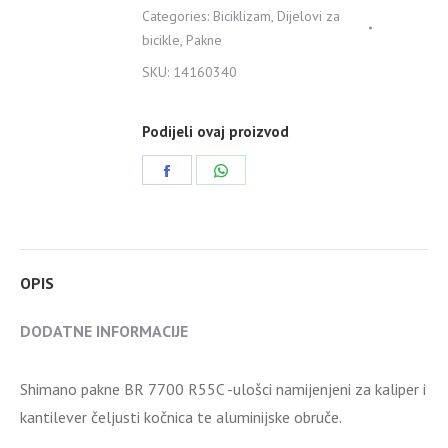
BR
Categories:
Biciklizam
,
Dijelovi za
7700
bicikle
,
Pakne
R55C
SKU:
14160340
quantity
Podijeli ovaj proizvod
Share
Share
on
on
Facebook
WhatsApp
OPIS
DODATNE INFORMACIJE
Shimano pakne BR 7700 R55C -ulošci namijenjeni za kaliper i
kantilever čeljusti kočnica te aluminijske obruče.