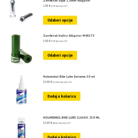
Završetak sajle 2,3mm Alligator
1.00
€
(7.53 kn)
uključ. PDV
Odaberi opcije
Završetak bužira Alligator M4X17.5
1.00
€
(7.53 kn)
uključ. PDV
Odaberi opcije
Holmenkol Bike Lube Extreme 50 ml
15.00
€
(113.02 kn)
uključ. PDV
Dodaj u košaricu
HOLMENKOL BIKE LUBE CLASSIC 250 ML
12.00
€
(90.41 kn)
uključ. PDV
Dodaj u košaricu