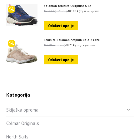
Salomon tenisice Outpulse GTX
168.00
€
100.80
€
(1,265.80 kn)
(759.48 kn)
uključ. PDV
Odaberi opcije
Tenisice Salomon Amphib Bold 2 roze
117.00
€
70.20
€
(881.54 kn)
(528.92 kn)
uključ. PDV
Odaberi opcije
Kategorija
Skijaška oprema
Colmar Originals
North Sails