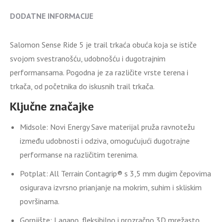
DODATNE INFORMACIJE
Salomon Sense Ride 5 je trail trkaća obuća koja se ističe
svojom svestranošću, udobnošću i dugotrajnim
performansama. Pogodna je za različite vrste terena i
trkača, od početnika do iskusnih trail trkača.
Ključne značajke
Midsole:
Novi Energy Save materijal pruža ravnotežu
između udobnosti i odziva, omogućujući dugotrajne
performanse na različitim terenima.
Potplat:
All Terrain Contagrip® s 3,5 mm dugim čepovima
osigurava izvrsno prianjanje na mokrim, suhim i skliskim
površinama.
Gornjište:
Lagano, fleksibilno i prozračno 3D mrežasto