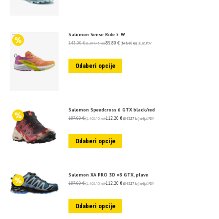
Salomon Sense Ride 5 W
143.00
€
85.80
€
(1,077.43 kn)
(646.46 kn)
uključ. PDV
Odaberi opcije
Salomon Speedcross 6 GTX black/red
187.00
€
112.20
€
(1,408.95 kn)
(845.37 kn)
uključ. PDV
Odaberi opcije
Salomon XA PRO 3D v8 GTX, plave
187.00
€
112.20
€
(1,408.95 kn)
(845.37 kn)
uključ. PDV
Odaberi opcije