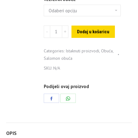
Salomon
Dodaj u košaricu
Sense
Ride
Categories:
Istaknuti proizvodi
,
Obuća
,
5
Salomon obuća
quantity
SKU:
N/A
Podijeli ovaj proizvod
Share
Share
on
on
Facebook
WhatsApp
OPIS