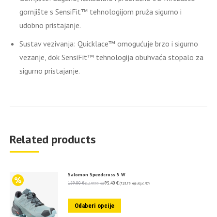
gornjište s SensiFit™ tehnologijom pruža sigurno i
udobno pristajanje.
Sustav vezivanja:
Quicklace™ omogućuje brzo i sigurno
vezanje, dok SensiFit™ tehnologija obuhvaća stopalo za
sigurno pristajanje.
Related products
Salomon Speedcross 5 W
159.00
€
95.40
€
(1,197.99 kn)
(718.79 kn)
uključ. PDV
Odaberi opcije