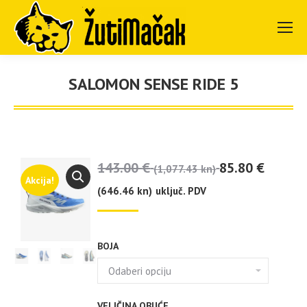
SALOMON SENSE RIDE 5
You are here:
143.00
€
85.80
€
(1,077.43 kn)
Akcija!
(646.46 kn)
uključ. PDV
BOJA
VELIČINA OBUĆE