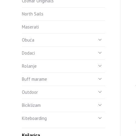
Colmar Originals
North Sails
Maserati
Obuća
Dodaci
Rolanje
Buff marame
Outdoor
Biciklizam
Kiteboarding
Košarica