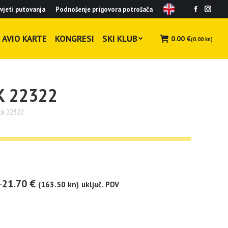
vjeti putovanja
Podnošenje prigovora potrošača
Facebook
Insta
page
page
opens
opens
AVIO KARTE
KONGRESI
SKI KLUB
0.00
€
(0.00 kn)
in
in
new
new
window
wind
K 22322
ack 22322
21.70
€
(163.50 kn)
uključ. PDV