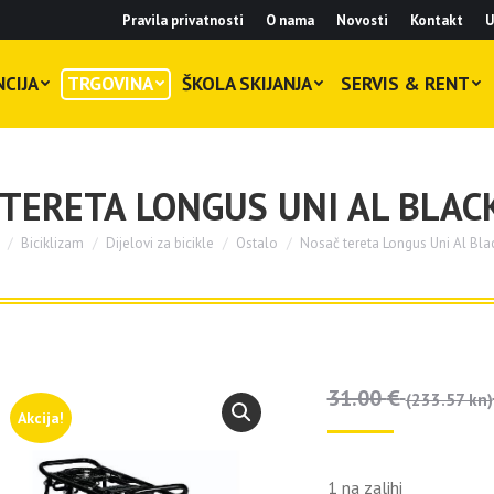
Pravila privatnosti
O nama
Novosti
Kontakt
U
CIJA
TRGOVINA
ŠKOLA SKIJANJA
SERVIS & RENT
TERETA LONGUS UNI AL BLAC
Biciklizam
Dijelovi za bicikle
Ostalo
Nosač tereta Longus Uni Al Bl
 here:
31.00
€
(233.57 kn)
Akcija!
1 na zalihi