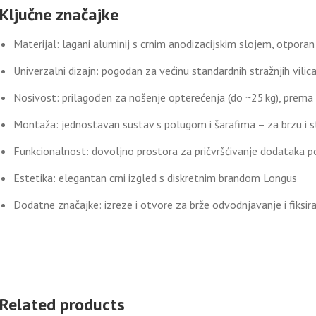
Ključne značajke
Materijal: lagani aluminij s crnim anodizacijskim slojem, otpora
Univerzalni dizajn: pogodan za većinu standardnih stražnjih vil
Nosivost: prilagođen za nošenje opterećenja (do ~25 kg), prema
Montaža: jednostavan sustav s polugom i šarafima – za brzu i s
Funkcionalnost: dovoljno prostora za pričvršćivanje dodataka po
Estetika: elegantan crni izgled s diskretnim brandom Longus
Dodatne značajke: izreze i otvore za brže odvodnjavanje i fiksir
Related products