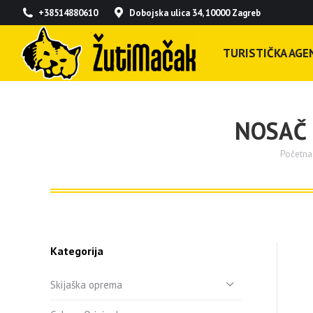
+38514880610
Dobojska ulica 34, 10000 Zagreb
TURISTIČKA AGEN
NOSAČ 
Početna
You are
Kategorija
Skijaška oprema