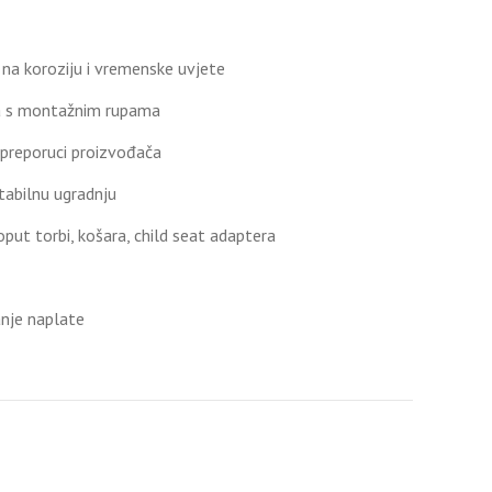
n na koroziju i vremenske uvjete
ica s montažnim rupama
 preporuci proizvođača
tabilnu ugradnju
put torbi, košara, child seat adaptera
anje naplate