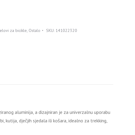
jelovi za bicikle
,
Ostalo
SKU:
141022320
p
iranog aluminija, a dizajniran je za univerzalnu uporabu
, kutija, dječjih sjedala ili košara, idealno za trekking,