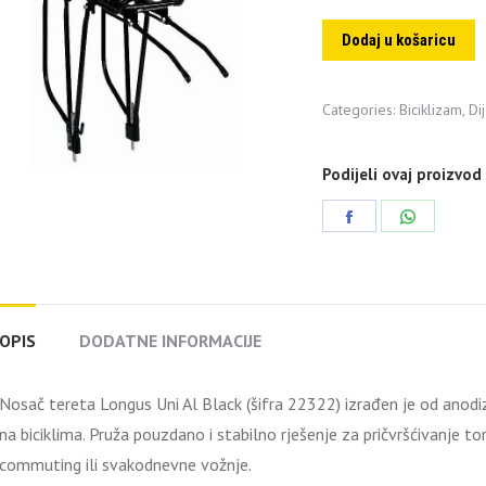
Dodaj u košaricu
Categories:
Biciklizam
,
Di
Podijeli ovaj proizvod
Share
Share
on
on
Facebook
WhatsAp
OPIS
DODATNE INFORMACIJE
Nosač tereta Longus Uni Al Black (šifra 22322) izrađen je od anodiz
na biciklima. Pruža pouzdano i stabilno rješenje za pričvršćivanje torbi
commuting ili svakodnevne vožnje.