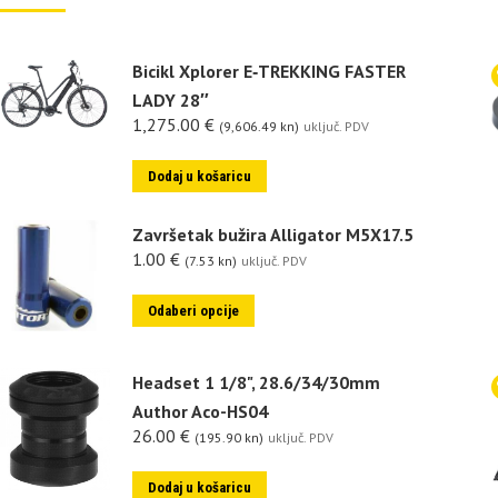
Bicikl Xplorer E‑TREKKING FASTER
LADY 28″
1,275.00
€
(9,606.49 kn)
uključ. PDV
Dodaj u košaricu
Završetak bužira Alligator M5X17.5
1.00
€
(7.53 kn)
uključ. PDV
Odaberi opcije
Headset 1 1/8", 28.6/34/30mm
Author Aco-HS04
26.00
€
(195.90 kn)
uključ. PDV
Dodaj u košaricu