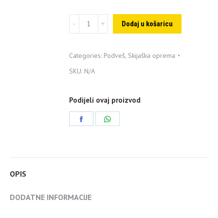
Lego
Dodaj u košaricu
set
skijaški
Categories:
Podveš
,
Skijaška oprema
podveš
SKU:
N/A
tamnoplavi
quantity
Podijeli ovaj proizvod
Share
Share
on
on
Facebook
WhatsApp
OPIS
DODATNE INFORMACIJE