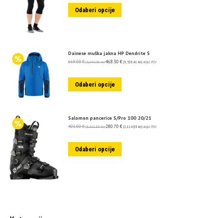
Odaberi opcije
Dainese muška jakna HP Dendrite S
669.00
€
468.30
€
(5,040.58 kn)
(3,528.41 kn)
uključ. PDV
Odaberi opcije
Salomon pancerice S/Pro 100 20/21
401.00
€
280.70
€
(3,021.33 kn)
(2,114.93 kn)
uključ. PDV
Odaberi opcije