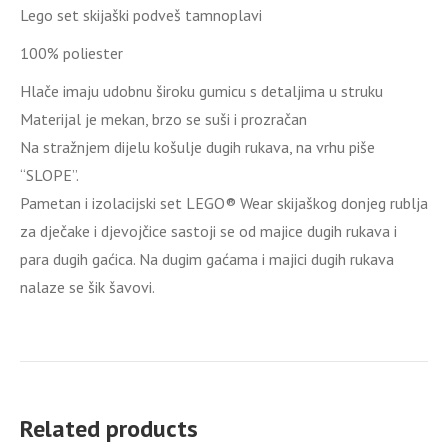
Lego set skijaški podveš tamnoplavi
100% poliester
Hlače imaju udobnu široku gumicu s detaljima u struku
Materijal je mekan, brzo se suši i prozračan
Na stražnjem dijelu košulje dugih rukava, na vrhu piše
“SLOPE”.
Pametan i izolacijski set LEGO® Wear skijaškog donjeg rublja
za dječake i djevojčice sastoji se od majice dugih rukava i
para dugih gaćica. Na dugim gaćama i majici dugih rukava
nalaze se šik šavovi.
Related products