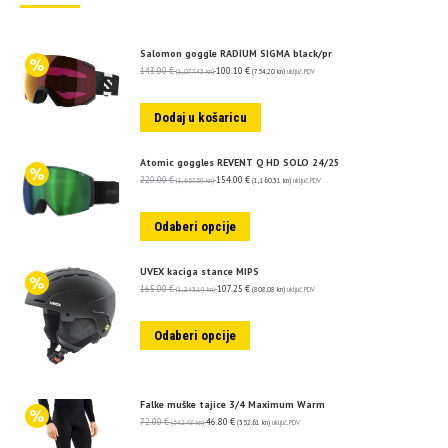
Salomon goggle RADIUM SIGMA black/pr
143.00
€
100.10
€
(1,077.43 kn)
(754.20 kn)
uključ. PDV
Dodaj u košaricu
Atomic goggles REVENT Q HD SOLO 24/25
220.00
€
154.00
€
(1,657.59 kn)
(1,160.31 kn)
uključ. PDV
Odaberi opcije
UVEX kaciga stance MIPS
165.00
€
107.25
€
(1,243.19 kn)
(808.08 kn)
uključ. PDV
Odaberi opcije
Falke muške tajice 3/4 Maximum Warm
72.00
€
46.80
€
(542.48 kn)
(352.61 kn)
uključ. PDV