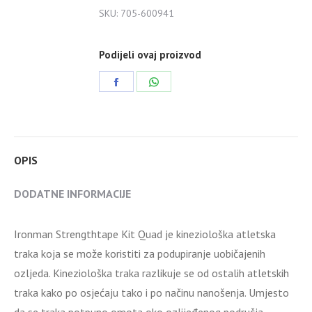
SKU:
705-600941
quantity
Podijeli ovaj proizvod
Share
Share
on
on
Facebook
WhatsApp
OPIS
DODATNE INFORMACIJE
Ironman Strengthtape Kit Quad je kineziološka atletska
traka koja se može koristiti za podupiranje uobičajenih
ozljeda. Kineziološka traka razlikuje se od ostalih atletskih
traka kako po osjećaju tako i po načinu nanošenja. Umjesto