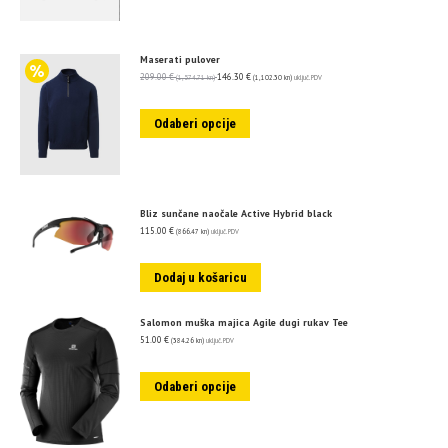
Maserati pulover
209.00
€
146.30
€
(1,574.71 kn)
(1,102.30 kn)
uključ. PDV
Odaberi opcije
Bliz sunčane naočale Active Hybrid black
115.00
€
(866.47 kn)
uključ. PDV
Dodaj u košaricu
Salomon muška majica Agile dugi rukav Tee
51.00
€
(384.26 kn)
uključ. PDV
Odaberi opcije