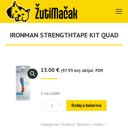
IRONMAN STRENGTHTAPE KIT QUAD
You are here:
13.00
€
(97.95 kn)
uključ. PDV
2 na zalihi
Ironman
Dodaj u košaricu
Strengthtape
Kit
Categories:
Outdoor
,
Steznici i ostalo
Quad