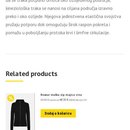
da se traka potpuno omota oko ozlijeđenog područja,
kineziološka traka se nanosi na ciljana područja izravno
preko i oko ozljede. Njegova jedinstvena elastična svojstva
pružaju potporu dok omogućuju širok raspon pokreta i
pomažu u poboljšanju protoka krvi i limfne cirkulacije.
Related products
Boxeur muška zip majica crna
69.00
€
48.30
€
(519.88 kn)
(363.92 kn)
uključ. PDV
Dodaj u košaricu