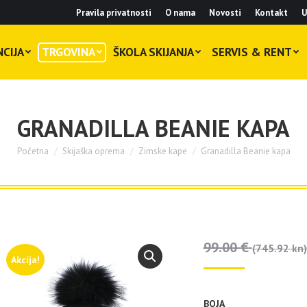
Pravila privatnosti
O nama
Novosti
Kontakt
U
CIJA
TRGOVINA
ŠKOLA SKIJANJA
SERVIS & RENT
GRANADILLA BEANIE KAPA
Početna
Skijaška oprema
Zimske kape
Granadilla Beanie kapa
You are here:
99.00
€
(745.92 kn)
Akcija!
BOJA