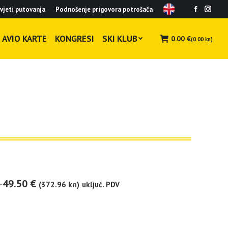
vjeti putovanja
Podnošenje prigovora potrošača
Facebook
Insta
page
page
opens
opens
AVIO KARTE
KONGRESI
SKI KLUB
0.00
€
(0.00 kn)
in
in
new
new
window
wind
49.50
€
(372.96 kn)
uključ. PDV