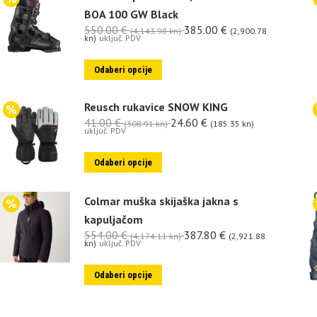
BOA 100 GW Black
550.00
€
385.00
€
(4,143.98 kn)
(2,900.78
kn)
uključ. PDV
Odaberi opcije
Reusch rukavice SNOW KING
41.00
€
24.60
€
(308.91 kn)
(185.35 kn)
uključ. PDV
Odaberi opcije
Colmar muška skijaška jakna s
kapuljačom
554.00
€
387.80
€
(4,174.11 kn)
(2,921.88
kn)
uključ. PDV
Odaberi opcije