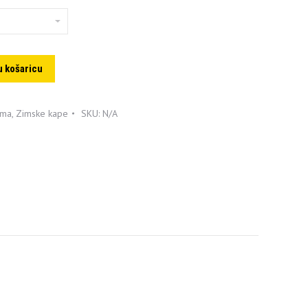
u košaricu
ema
,
Zimske kape
SKU:
N/A
p