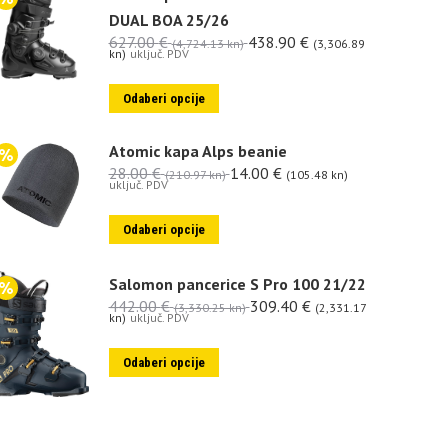
DUAL BOA 25/26
627.00
€
438.90
€
(4,724.13 kn)
(3,306.89
kn)
uključ. PDV
Odaberi opcije
Atomic kapa Alps beanie
28.00
€
14.00
€
(210.97 kn)
(105.48 kn)
uključ. PDV
Odaberi opcije
Salomon pancerice S Pro 100 21/22
442.00
€
309.40
€
(3,330.25 kn)
(2,331.17
kn)
uključ. PDV
Odaberi opcije