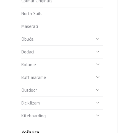
Colmar Originals
North Sails
Maserati
Obuća
Dodaci
Rolanje
Buff marame
Outdoor
Biciklizam
Kiteboarding
Košarica