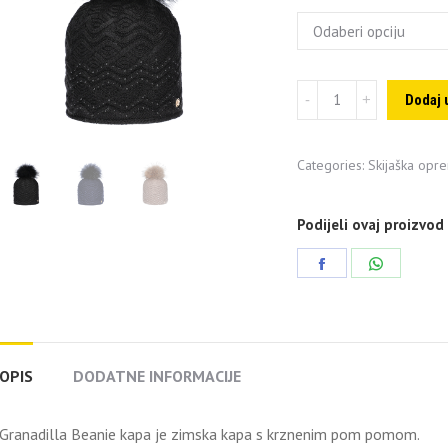
Granadilla
Dodaj 
Beanie
kapa
Categories:
Skijaška opr
quantity
Podijeli ovaj proizvod
Share
Share
on
on
Facebook
WhatsAp
OPIS
DODATNE INFORMACIJE
Granadilla Beanie kapa je zimska kapa s krznenim pom pomom.