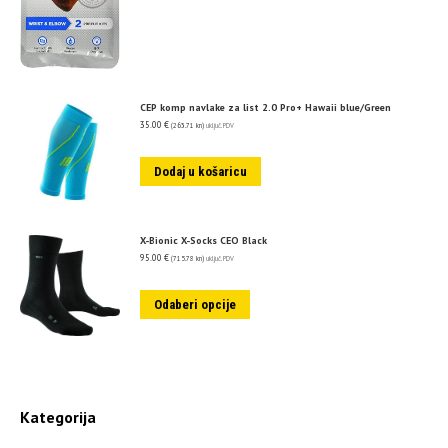
CEP komp navlake za list 2.0 Pro+ Hawaii blue/Green
35.00
€
(263.71 kn)
uključ. PDV
Dodaj u košaricu
X-Bionic X-Socks CEO Black
95.00
€
(715.78 kn)
uključ. PDV
Odaberi opcije
Kategorija