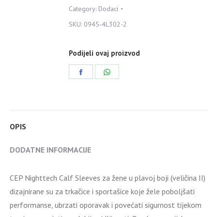
Category:
Dodaci
SKU:
0945-4L302-2
Podijeli ovaj proizvod
Share
Share
on
on
Facebook
WhatsApp
OPIS
DODATNE INFORMACIJE
CEP Nighttech Calf Sleeves za žene u plavoj boji (veličina II)
dizajnirane su za trkačice i sportašice koje žele poboljšati
performanse, ubrzati oporavak i povećati sigurnost tijekom