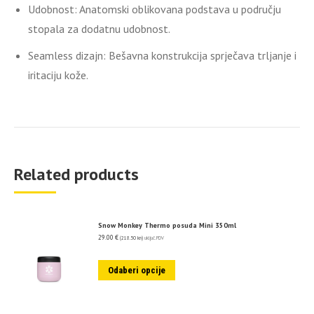
Udobnost:
Anatomski oblikovana podstava u području
stopala za dodatnu udobnost.
Seamless dizajn:
Bešavna konstrukcija sprječava trljanje i
iritaciju kože.
Related products
Snow Monkey Thermo posuda Mini 350ml
29.00
€
(218.50 kn)
uključ. PDV
Odaberi opcije