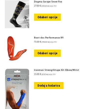
Dogma čarape Snow Fox
27.00
€
(203.43 kn)
uključ. PDV
Odaberi opcije
Boot doc Performance R9
73.00
€
(550.02 kn)
uključ. PDV
Odaberi opcije
Ironman Strengthtape Kit Elbow/Wrist
13.00
€
(97.95 kn)
uključ. PDV
Dodaj u košaricu