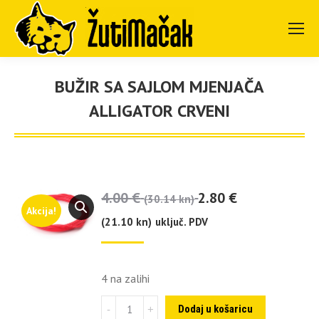
BUŽIR SA SAJLOM MJENJAČA
ALLIGATOR CRVENI
You are here:
4.00
€
2.80
€
(30.14 kn)
Akcija!
(21.10 kn)
uključ. PDV
4 na zalihi
Bužir
Dodaj u košaricu