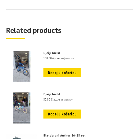
Related products
Dječji bicikl
100.00
€
(753.45 kn)
uključ. PDV
Dodaj u košaricu
Dječji bicikl
80.00
€
(602.76 kn)
uključ. PDV
Dodaj u košaricu
Blatobrani Author 26-28 set