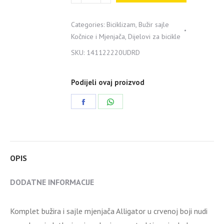
sa
sajlom
Categories:
Biciklizam
,
Bužir sajle
mjenjača
Kočnice i Mjenjača
,
Dijelovi za bicikle
Alligator
SKU:
141122220UDRD
crveni
quantity
Podijeli ovaj proizvod
Share
Share
on
on
Facebook
WhatsApp
OPIS
DODATNE INFORMACIJE
Komplet bužira i sajle mjenjača Alligator u crvenoj boji nudi