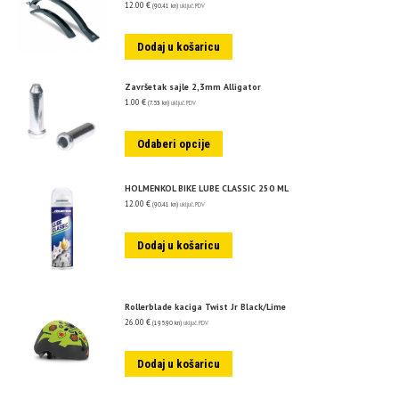
12.00
€
(90.41 kn)
uključ. PDV
Dodaj u košaricu
Završetak sajle 2,3mm Alligator
1.00
€
(7.53 kn)
uključ. PDV
Odaberi opcije
HOLMENKOL BIKE LUBE CLASSIC 250 ML
12.00
€
(90.41 kn)
uključ. PDV
Dodaj u košaricu
Rollerblade kaciga Twist Jr Black/Lime
26.00
€
(195.90 kn)
uključ. PDV
Dodaj u košaricu