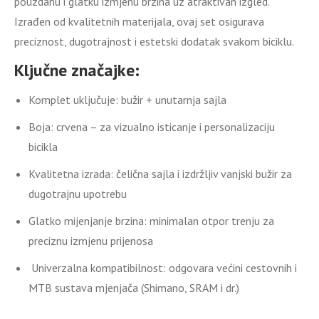
pouzdanu i glatku izmjenu brzina uz atraktivan izgled.
Izrađen od kvalitetnih materijala, ovaj set osigurava
preciznost, dugotrajnost i estetski dodatak svakom biciklu.
Ključne značajke:
Komplet uključuje: bužir + unutarnja sajla
Boja: crvena – za vizualno isticanje i personalizaciju
bicikla
Kvalitetna izrada: čelična sajla i izdržljiv vanjski bužir za
dugotrajnu upotrebu
Glatko mijenjanje brzina: minimalan otpor trenju za
preciznu izmjenu prijenosa
Univerzalna kompatibilnost: odgovara većini cestovnih i
MTB sustava mjenjača (Shimano, SRAM i dr.)