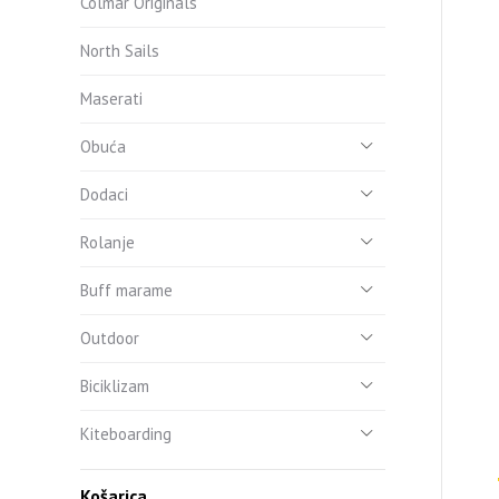
Colmar Originals
North Sails
Maserati
Obuća
Dodaci
Rolanje
Buff marame
Outdoor
Biciklizam
Kiteboarding
Košarica