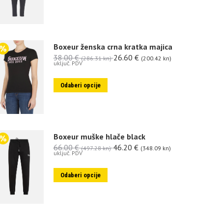
Boxeur ženska crna kratka majica
38.00
€
26.60
€
(286.31 kn)
(200.42 kn)
uključ. PDV
Odaberi opcije
Boxeur muške hlače black
66.00
€
46.20
€
(497.28 kn)
(348.09 kn)
uključ. PDV
Odaberi opcije