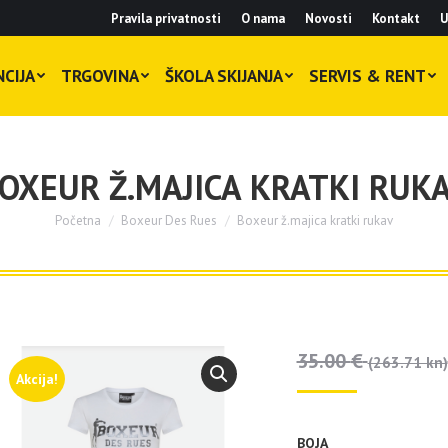
Pravila privatnosti
O nama
Novosti
Kontakt
U
CIJA
TRGOVINA
ŠKOLA SKIJANJA
SERVIS & RENT
OXEUR Ž.MAJICA KRATKI RUK
Početna
Boxeur Des Rues
Boxeur ž.majica kratki rukav
You are here:
35.00
€
(263.71 kn)
Akcija!
BOJA