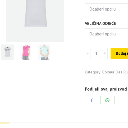
VELIČINA ODJEĆE
Boxeur
Dodaj 
ž.majica
kratki
Category:
Boxeur Des Ru
rukav
quantity
Podijeli ovaj proizvod
Share
Share
on
on
Facebook
WhatsAp