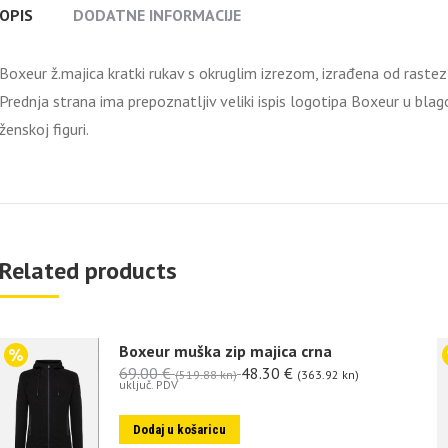
OPIS
DODATNE INFORMACIJE
Boxeur ž.majica kratki rukav s okruglim izrezom, izrađena od raste
Prednja strana ima prepoznatljiv veliki ispis logotipa Boxeur u blago 
ženskoj figuri.
Related products
Boxeur muška zip majica crna
69.00
€
48.30
€
(519.88 kn)
(363.92 kn)
uključ. PDV
Dodaj u košaricu