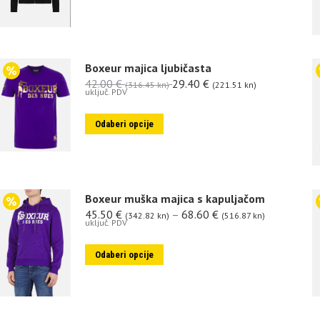
Boxeur majica ljubičasta
42.00
€
29.40
€
(316.45 kn)
(221.51 kn)
uključ. PDV
Odaberi opcije
Boxeur muška majica s kapuljačom
45.50
€
–
68.60
€
(342.82 kn)
(516.87 kn)
uključ. PDV
Odaberi opcije