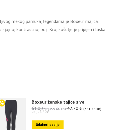
zljivog mekog pamuka, legendarna je Boxeur majica.
sjajnoj kontrastnoj boji. Kroj košulje je pripijen i laska
Boxeur ženske tajice sive
61.00
€
42.70
€
(459.60 kn)
(321.72 kn)
uključ. PDV
Odaberi opcije