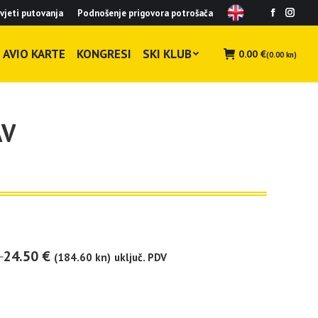
vjeti putovanja
Podnošenje prigovora potrošača
Facebook
Insta
page
page
opens
opens
AVIO KARTE
KONGRESI
SKI KLUB
0.00
€
(0.00 kn)
in
in
new
new
window
wind
AV
24.50
€
(184.60 kn)
uključ. PDV