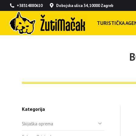
+38514880610
Dobojska ulica 34, 10000 Zagreb
TURISTIČKA AGEN
B
Kategorija
Skijaška oprema