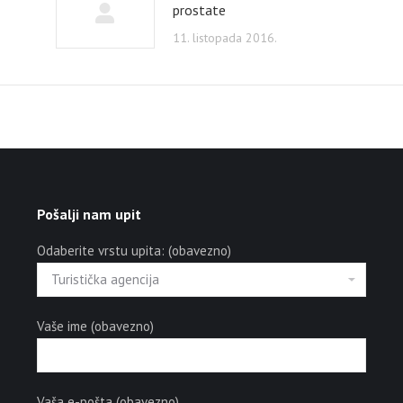
prostate
11. listopada 2016.
Pošalji nam upit
Odaberite vrstu upita: (obavezno)
Vaše ime (obavezno)
Vaša e-pošta (obavezno)