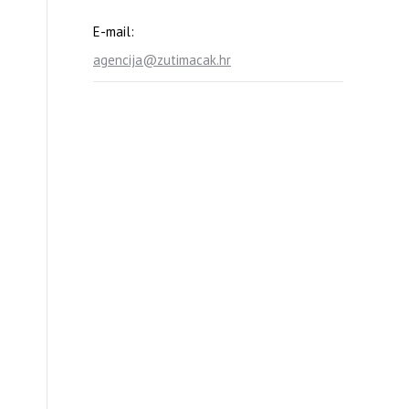
E-mail:
agencija@zutimacak.hr