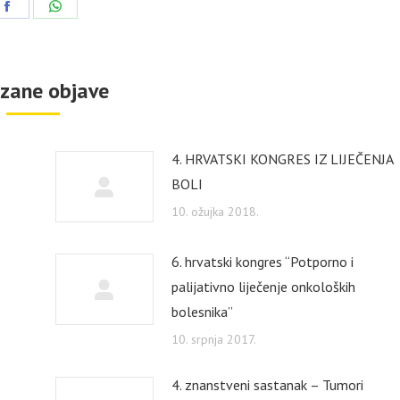
Share
Share
on
on
Facebook
WhatsApp
zane objave
4. HRVATSKI KONGRES IZ LIJEČENJA
BOLI
10. ožujka 2018.
6. hrvatski kongres “Potporno i
palijativno liječenje onkoloških
bolesnika”
10. srpnja 2017.
4. znanstveni sastanak – Tumori