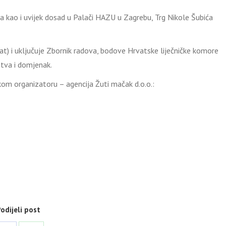
a kao i uvijek dosad u Palači HAZU u Zagrebu, Trg Nikole Šubića
at) i uključuje Zbornik radova, bodove Hrvatske liječničke komore
tva i domjenak.
kom organizatoru – agencija Žuti mačak d.o.o.:
odijeli post