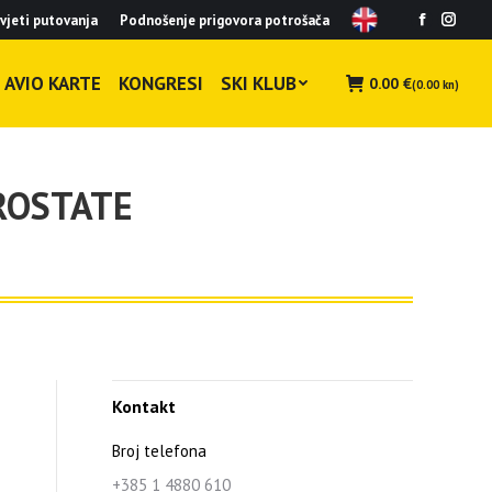
vjeti putovanja
Podnošenje prigovora potrošača
Facebook
Insta
page
page
opens
opens
AVIO KARTE
KONGRESI
SKI KLUB
0.00
€
(0.00 kn)
in
in
new
new
window
wind
ROSTATE
Kontakt
Broj telefona
+385 1 4880 610