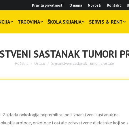
Pravila privatnosti
O nama
Novosti
Kontakt
U
CIJA
TRGOVINA
ŠKOLA SKIJANJA
SERVIS & RENT
NSTVENI SASTANAK TUMORI P
Početna
Ostalo
5. znanstveni sastanak Tumori prostate
You are here:
Zaklada onkologija pripremili su peti znanstveni sastanak na
uplja urologe, onkologe i ostale zdravstvene djelatnike koji se s