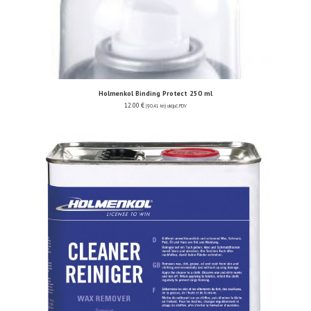
Holmenkol Binding Protect 250 ml
12.00
€
(90.41 kn)
uključ. PDV