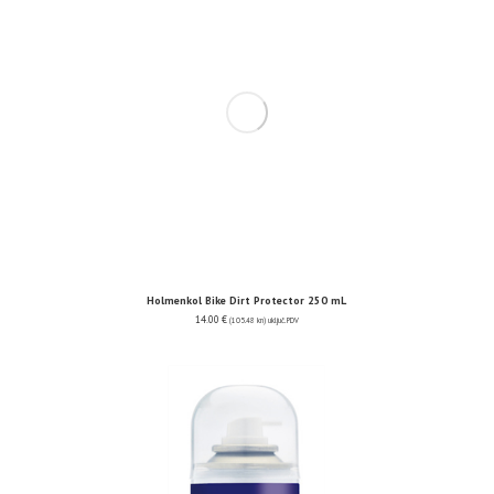
Holmenkol Bike Dirt Protector 250 mL
14.00
€
(105.48 kn)
uključ. PDV