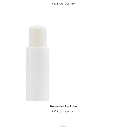
9.00
€
(67.81 kn)
uključ. PDV
Holmenkol Lip Balm
5.00
€
(37.67 kn)
uključ. PDV