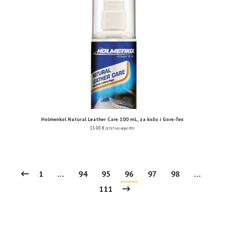
Holmenkol Natural Leather Care 100 mL, za kožu i Gore-Tex
13.00
€
(97.95 kn)
uključ. PDV
1
…
94
95
96
97
98
…
111