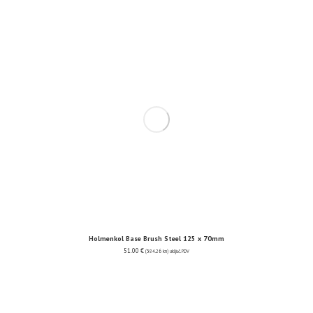
Holmenkol Base Brush Steel 125 x 70mm
51.00
€
(384.26 kn)
uključ. PDV