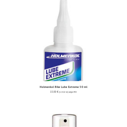
Holmenkol Bike Lube Extreme 50 ml
15.00
€
(113.02 kn)
uključ. PDV