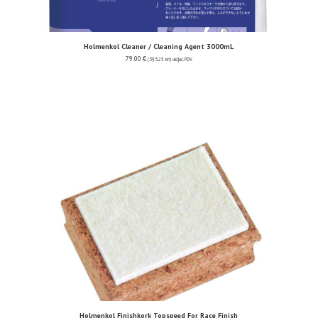
Holmenkol Cleaner / Cleaning Agent 3000mL
79.00
€
(595.23 kn)
uključ. PDV
Holmenkol Finishkork Topspeed For Race Finish