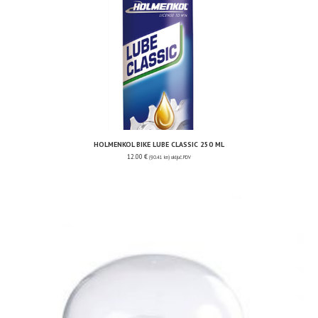
HOLMENKOL BIKE LUBE CLASSIC 250 ML
12.00
€
(90.41 kn)
uključ. PDV