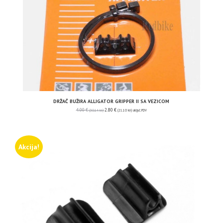
DRŽAČ BUŽIRA ALLIGATOR GRIPPER II SA VEZICOM
4.00
€
2.80
€
(30.14 kn)
(21.10 kn)
uključ. PDV
Akcija!