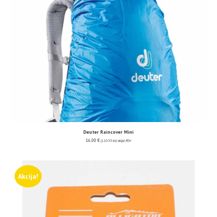
Deuter Raincover Mini
16.00
€
(120.55 kn)
uključ. PDV
Akcija!