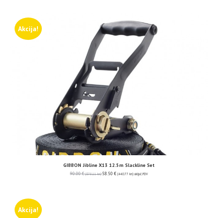
Akcija!
GIBBON Jibline X13 12.5m Slackline Set
90.00
€
58.50
€
(678.11 kn)
(440.77 kn)
uključ. PDV
Akcija!