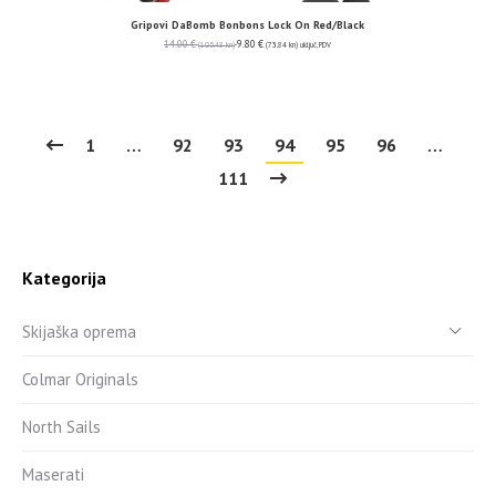
Gripovi DaBomb Bonbons Lock On Red/Black
14.00
€
9.80
€
(105.48 kn)
(73.84 kn)
uključ. PDV
1
…
92
93
94
95
96
…
111
Kategorija
Skijaška oprema
Colmar Originals
North Sails
Maserati