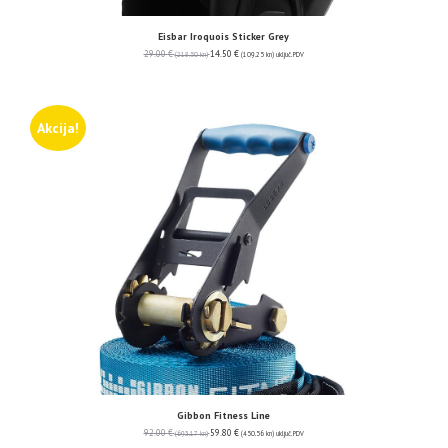
Eisbar Iroquois Sticker Grey
29.00
€
14.50
€
(218.50 kn)
(109.25 kn)
uključ. PDV
Akcija!
Gibbon Fitness Line
92.00
€
59.80
€
(693.17 kn)
(450.56 kn)
uključ. PDV