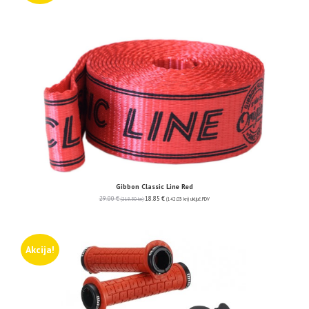
Gibbon Classic Line Red
29.00
€
18.85
€
(218.50 kn)
(142.03 kn)
uključ. PDV
Akcija!