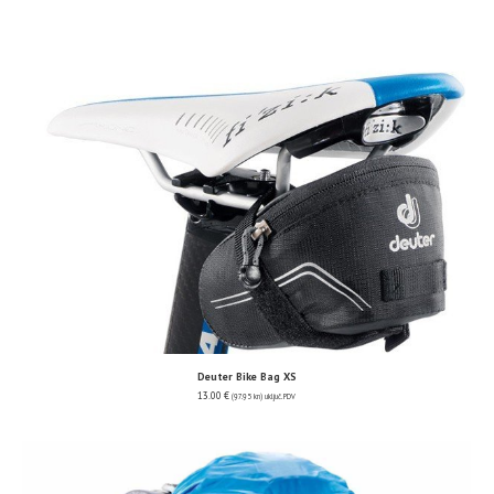
Deuter Bike Bag XS
13.00
€
(97.95 kn)
uključ. PDV