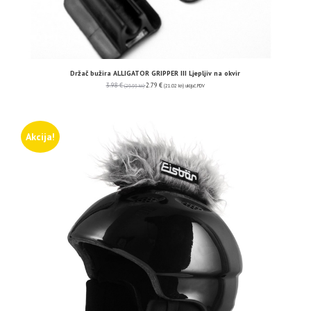
Držač bužira ALLIGATOR GRIPPER III Ljepljiv na okvir
3.98
€
2.79
€
(29.99 kn)
(21.02 kn)
uključ. PDV
Akcija!