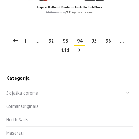
Gripovi DaBomb Bonbons Lock On Red/Black
14.00
€
9.80
€
(105.48 kn)
(73.84 kn)
uključ. PDV
1
…
92
93
94
95
96
…
111
Kategorija
Skijaška oprema
Colmar Originals
North Sails
Maserati