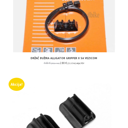
DRŽAČ BUŽIRA ALLIGATOR GRIPPER II SA VEZICOM
4.00
€
2.80
€
(30.14 kn)
(21.10 kn)
uključ. PDV
Akcija!