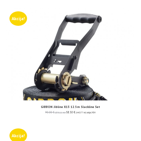
Akcija!
GIBBON Jibline X13 12.5m Slackline Set
90.00
€
58.50
€
(678.11 kn)
(440.77 kn)
uključ. PDV
Akcija!