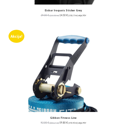
Eisbar Iroquois Sticker Grey
29.00
€
14.50
€
(218.50 kn)
(109.25 kn)
uključ. PDV
Akcija!
Gibbon Fitness Line
92.00
€
59.80
€
(693.17 kn)
(450.56 kn)
uključ. PDV