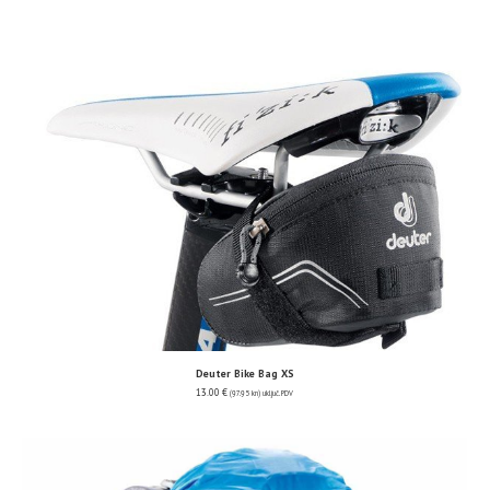
Deuter Bike Bag XS
13.00
€
(97.95 kn)
uključ. PDV