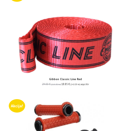
Gibbon Classic Line Red
29.00
€
18.85
€
(218.50 kn)
(142.03 kn)
uključ. PDV
Akcija!