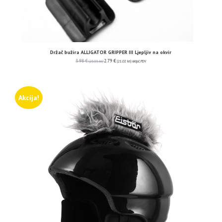
Držač bužira ALLIGATOR GRIPPER III Ljepljiv na okvir
3.98
€
2.79
€
(29.99 kn)
(21.02 kn)
uključ. PDV
Akcija!