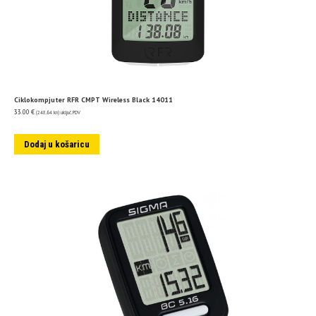
Ciklokompjuter RFR CMPT Wireless Black 14011
33.00
€
(248.64 kn)
uključ. PDV
Dodaj u košaricu