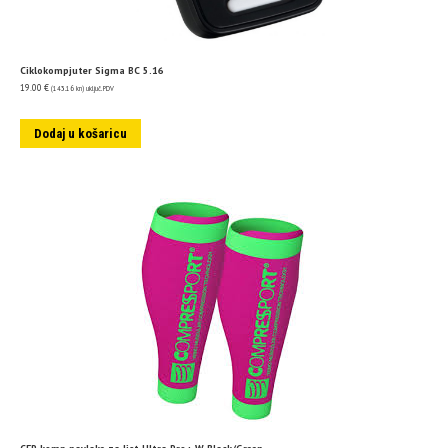
Ciklokompjuter Sigma BC 5.16
19.00
€
(143.16 kn)
uključ. PDV
Dodaj u košaricu