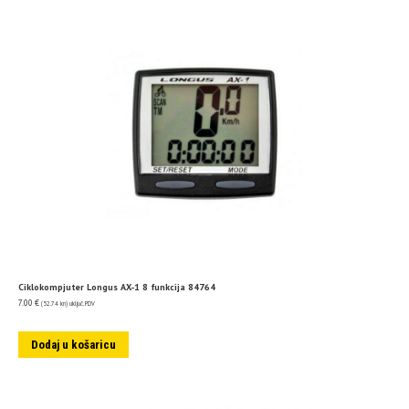
Ciklokompjuter Longus AX-1 8 funkcija 84764
7.00
€
(52.74 kn)
uključ. PDV
Dodaj u košaricu