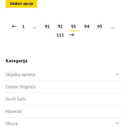
Odaberi opcije
1
…
91
92
93
94
95
…
111
Kategorija
Skijaška oprema
Colmar Originals
North Sails
Maserati
Obuća