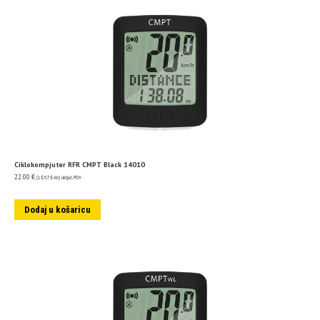
Ciklokompjuter RFR CMPT Black 14010
22.00
€
(165.76 kn)
uključ. PDV
Dodaj u košaricu