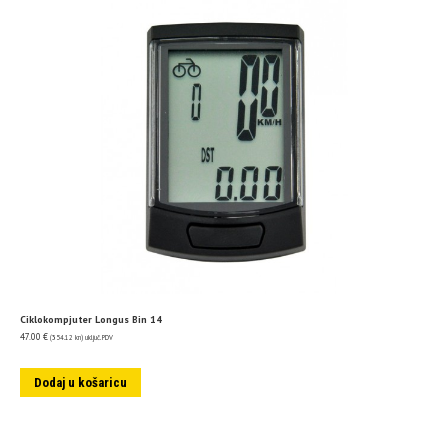
Ciklokompjuter Longus Bin 14
47.00
€
(354.12 kn)
uključ. PDV
Dodaj u košaricu