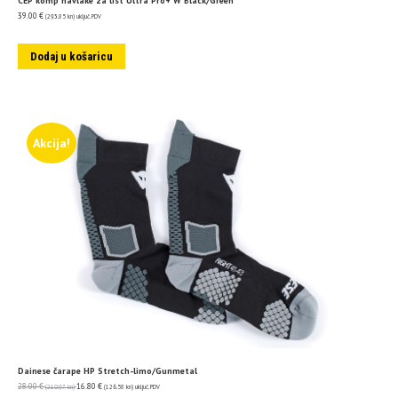
CEP komp navlake za list Ultra Pro+ W Black/Green
39.00
€
(293.85 kn)
uključ. PDV
Dodaj u košaricu
Akcija!
Dainese čarape HP Stretch-limo/Gunmetal
28.00
€
16.80
€
(210.97 kn)
(126.58 kn)
uključ. PDV