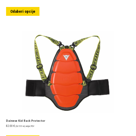
Odaberi opcije
Dainese Kid Back Protector
82.00
€
(617.83 kn)
uključ. PDV