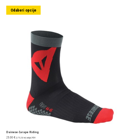
Odaberi opcije
Dainese čarape Riding
23.00
€
(173.29 kn)
uključ. PDV