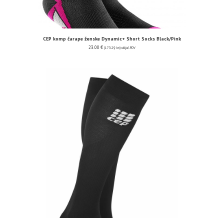
CEP komp čarape ženske Dynamic+ Short Socks Black/Pink
23.00
€
(173.29 kn)
uključ. PDV