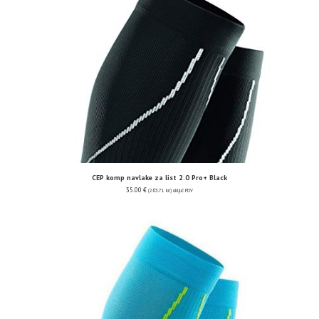
CEP komp navlake za list 2.0 Pro+ Black
35.00
€
(263.71 kn)
uključ. PDV