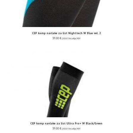
CEP komp navlake za list Nighttech W Blue vel. 2
39.00
€
(293.85 kn)
uključ. PDV
CEP komp navlake za list Ultra Pro+ W Black/Green
39.00
€
(293.85 kn)
uključ. PDV