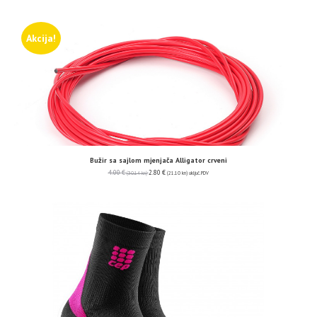
Akcija!
Bužir sa sajlom mjenjača Alligator crveni
4.00
€
2.80
€
(30.14 kn)
(21.10 kn)
uključ. PDV