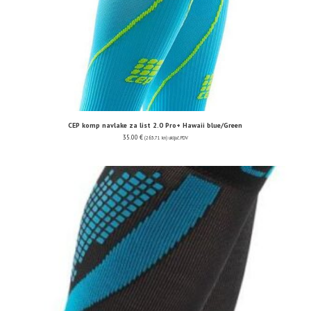
CEP komp navlake za list 2.0 Pro+ Hawaii blue/Green
35.00
€
(263.71 kn)
uključ. PDV