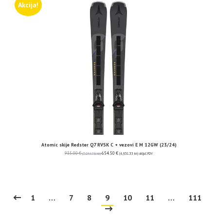
Akcija!
Atomic skije Redster Q7 RVSK C + vezovi E M 12GW (23/24)
935.00
€
654.50
€
(7,044.76 kn)
(4,931.33 kn)
uključ. PDV
1
…
7
8
9
10
11
…
111