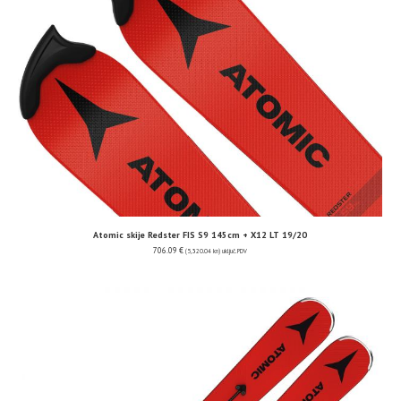
Atomic skije Redster FIS S9 145cm + X12 LT 19/20
706.09
€
(5,320.04 kn)
uključ. PDV