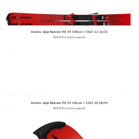
Atomic skije Redster FIS S9 138cm + COLT 12 21/22
504.35
€
(3,800.03 kn)
uključ. PDV
Atomic skije Redster FIS S9 145cm + COLT 10 18/19
464.53
€
(3,500.00 kn)
uključ. PDV