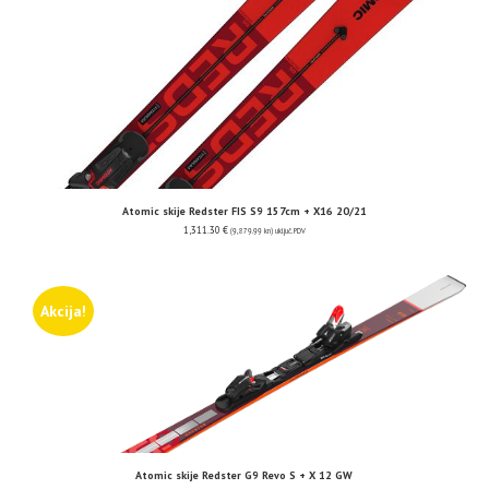
Atomic skije Redster FIS S9 157cm + X16 20/21
1,311.30
€
(9,879.99 kn)
uključ. PDV
Akcija!
Atomic skije Redster G9 Revo S + X 12 GW