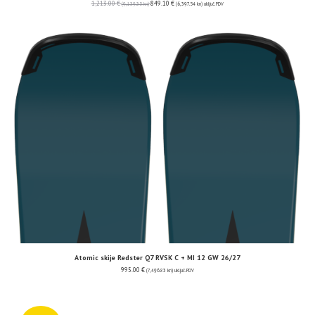
1,213.00
€
849.10
€
(9,139.35 kn)
(6,397.54 kn)
uključ. PDV
Atomic skije Redster Q7 RVSK C + MI 12 GW 26/27
995.00
€
(7,496.83 kn)
uključ. PDV