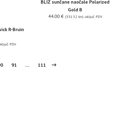
BLIZ sunčane naočale Polarized
Gold B
44.00
€
(331.52 kn)
uključ. PDV
ick R-Bruin
ključ. PDV
90
91
…
111