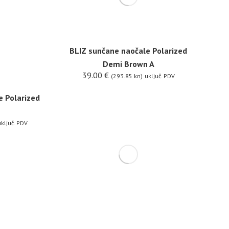
BLIZ sunčane naočale Polarized
Demi Brown A
39.00
€
(293.85 kn)
uključ. PDV
e Polarized
ključ. PDV