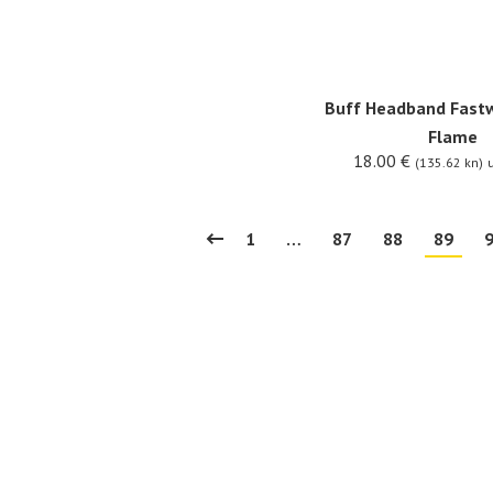
Buff Headband Fastw
Flame
18.00
€
(135.62 kn)
u
1
…
87
88
89