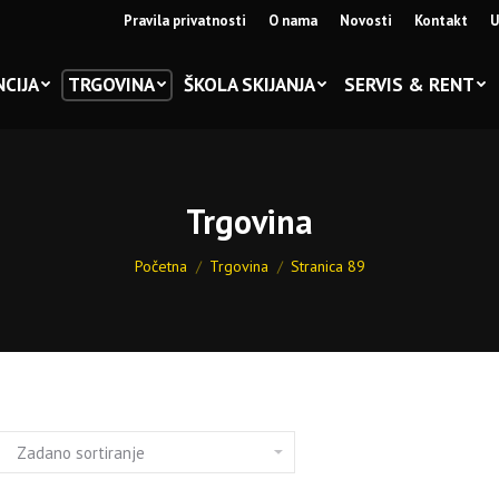
Pravila privatnosti
O nama
Novosti
Kontakt
U
CIJA
TRGOVINA
ŠKOLA SKIJANJA
SERVIS & RENT
Trgovina
You are here:
Početna
Trgovina
Stranica 89