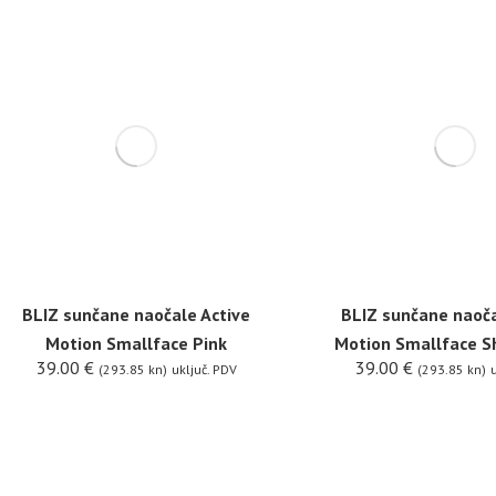
BLIZ sunčane naočale Active
BLIZ sunčane naoča
Motion Smallface Pink
Motion Smallface S
39.00
€
39.00
€
(293.85 kn)
uključ. PDV
(293.85 kn)
u