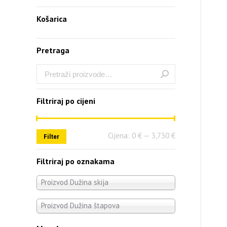
Košarica
Pretraga
Filtriraj po cijeni
Cijena:
0 €
—
3,730 €
Filter
Filtriraj po oznakama
Proizvod Dužina skija
Proizvod Dužina štapova