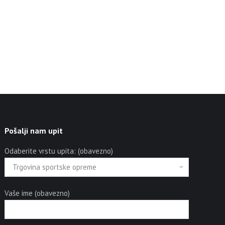
Pošalji nam upit
Odaberite vrstu upita: (obavezno)
Vaše ime (obavezno)