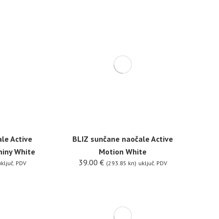
le Active
BLIZ sunčane naočale Active
hiny White
Motion White
39.00
€
ključ. PDV
(293.85 kn)
uključ. PDV