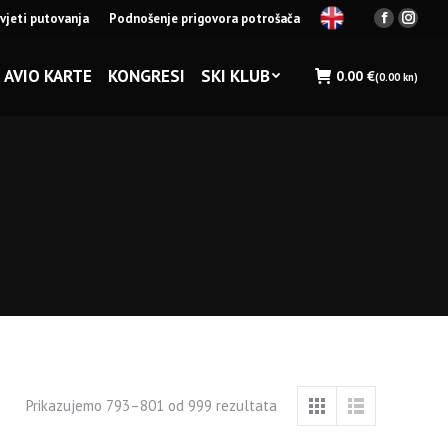
vjeti putovanja
Podnošenje prigovora potrošača
Facebook
Insta
page
page
opens
opens
AVIO KARTE
KONGRESI
SKI KLUB
0.00
€
(0.00 kn)
in
in
new
new
window
wind
Prikazujemo 793–801 od 999 rezultata